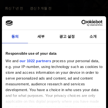
최신 7 년 전 갱신 3 개월 전
저희는 누구나 저희 게임의 콘텐츠를 사용해 영상을
만들도록 장려합니다. 환상적인 공략, 완주 영상, 플레이
영상, 특정 도전 과제의 잠금 해제 방법을 알려주는 동영상,
동의
세부
광고 설정
소개
영상 리뷰 등 여러분이 제작해주시는 콘텐츠는 언제나
환영입니다. 그런 콘텐츠가 제작된다는 사실 자체도
멋지다고 생각하며, 실제로 즐겨 보기도 합니다. 그러니
Responsible use of your data
콘텐츠가 있으면 고민하지 말고 YouTube, Twitch와 다른
We and
our 1022 partners
process your personal data,
영상 공유 웹사이트에 올려 주세요.
e.g. your IP-number, using technology such as cookies to
store and access information on your device in order to
다만, 저희 콘텐츠는 상업적인 용도로 이용할 수 없습니다.
serve personalized ads and content, ad and content
제작자는 영상을 보는 이용자에게 요금을 청구할 수
measurement, audience research and services
없으며, 상업적인 목적으로 타인에게 판매하거나 사용을
development. You have a choice in who uses your data
허가할 수 없습니다.
and for what purposes. Your privacy choices are only
applicable on this digital property where you have made
하지만 YouTube나 Twitch 파트너 프로그램이나 다른 영상
your choices. You can change or withdraw your consent