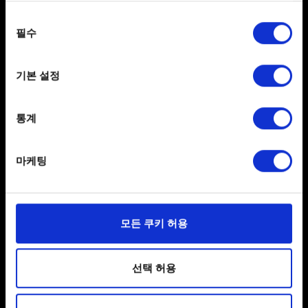
공유 사이트의 유사한 제휴 프로그램에 참여했다면, 저희
any time from the Cookie Declaration or by clicking on
동의
콘텐츠를 이용한 영상으로 수익을 창출할 수 있습니다.
the Privacy trigger icon.
필수
선택
그런 경우가 아니라면, 드릴 수 있는 말씀은 이것 뿐입니다!
If you allow, we would also like to:
멋지게 만들고 즐겨주세요!
기본 설정
Collect information about your geographical
location which can be accurate to within several
meters
통계
Identify your device by actively scanning it for
specific characteristics (fingerprinting)
마케팅
Find out more about how your personal data is processed
and set your preferences in the
details section
.
일부 쿠키는 웹 사이트를 정상적으로 이용하기 위해
모든 쿠키 허용
한국어
필요합니다. 그 밖의 쿠키는 선택적이며, 당사에 콘텐츠
관련 기술적 피드백을 제공하여 사용자의 웹사이트 이용
SNS 접속
환경을 개선하기 위해 사용됩니다. 예를 들어, 소셜
선택 허용
미디어를 통해 사용자와 소통할 경우, 사용자의 선호도를
파악하기 위해 쿠키의 일부를 저희 파트너와 공유할 수도