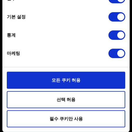
없습니다.
If you allow, we would also like to:
기본 설정
Collect information about your geographical
location which can be accurate to within several
meters
통계
Identify your device by actively scanning it for
specific characteristics (fingerprinting)
마케팅
Find out more about how your personal data is processed
and set your preferences in the
details section
.
한국어
SNS 접속
일부 쿠키는 웹 사이트를 정상적으로 이용하기 위해
모든 쿠키 허용
필요합니다. 그 밖의 쿠키는 선택적이며, 당사에 콘텐츠
관련 기술적 피드백을 제공하여 사용자의 웹사이트 이용
환경을 개선하기 위해 사용됩니다. 예를 들어, 소셜
선택 허용
미디어를 통해 사용자와 소통할 경우, 사용자의 선호도를
파악하기 위해 쿠키의 일부를 저희 파트너와 공유할 수도
필수 쿠키만 사용
있습니다. 물론, 이처럼 선택적으로 쿠키를 사용할
사용자 약관 동의
경우에는 사용자의 동의를 구할 것입니다.