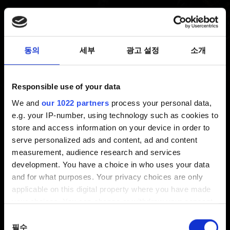
최신 2 년 전 갱신 2 년 전
더 위쳐 코믹스에 액세스하려면 다음 순서대로
동의
세부
광고 설정
소개
진행하세요:
https://www.thewitcher.com/comicbook/
으로
Responsible use of your data
이동합니다.
We and
our 1022 partners
process your personal data,
"CDPR 계정으로 로그인"을 클릭합니다.
e.g. your IP-number, using technology such as cookies to
store and access information on your device in order to
REDlauncher/내 보상에 로그인할 때 사용하는 계정과
serve personalized ads and content, ad and content
동일한 CD 프로젝트 레드 Account로 로그인합니다.
measurement, audience research and services
development. You have a choice in who uses your data
알림:
보상을 획득하려면, 게임을 실행하고 CD 프로젝트
and for what purposes. Your privacy choices are only
레드 Account로 REDlauncher(PC)나 메인 메뉴(콘솔)에
applicable on this digital property where you have made
있는 내 보상에 로그인해야 합니다. CD 프로젝트 레드
your choices. You can change or withdraw your consent
Account 관리 패널을 통해 PlayStation, Microsoft, 또는
any time from the Cookie Declaration or by clicking on
동의
Steam 계정을 연결한다고 해서 보상을 획득할 수는
the Privacy trigger icon.
필수
선택