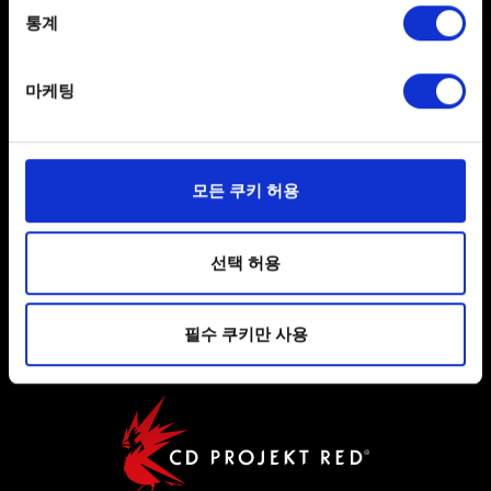
meters
통계
한국어
Identify your device by actively scanning it for
SNS 접속
specific characteristics (fingerprinting)
마케팅
Find out more about how your personal data is processed
and set your preferences in the
details section
.
일부 쿠키는 웹 사이트를 정상적으로 이용하기 위해
모든 쿠키 허용
필요합니다. 그 밖의 쿠키는 선택적이며, 당사에 콘텐츠
관련 기술적 피드백을 제공하여 사용자의 웹사이트 이용
사용자 약관 동의
환경을 개선하기 위해 사용됩니다. 예를 들어, 소셜
선택 허용
미디어를 통해 사용자와 소통할 경우, 사용자의 선호도를
개인 정보 정책
파악하기 위해 쿠키의 일부를 저희 파트너와 공유할 수도
쿠키 정책
필수 쿠키만 사용
있습니다. 물론, 이처럼 선택적으로 쿠키를 사용할
경우에는 사용자의 동의를 구할 것입니다.
쿠키 사용에 관한 세부 사항이나 관련 설정은 아래의
"Settings" 메뉴에서 확인할 수 있습니다.