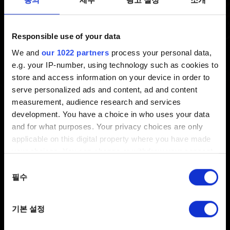
최신 6 년 전 갱신 7 개월 전
Responsible use of your data
Switch용
더 위쳐 3
에는 속도 등급이 A1이나 V30 이상인
We and
our 1022 partners
process your personal data,
마이크로 SD 카드를 권장합니다.
e.g. your IP-number, using technology such as cookies to
store and access information on your device in order to
serve personalized ads and content, ad and content
도움이 필요하신가요?
measurement, audience research and services
development. You have a choice in who uses your data
and for what purposes. Your privacy choices are only
문의
applicable on this digital property where you have made
your choices. You can change or withdraw your consent
any time from the Cookie Declaration or by clicking on
동의
the Privacy trigger icon.
필수
선택
If you allow, we would also like to:
기본 설정
Collect information about your geographical
location which can be accurate to within several