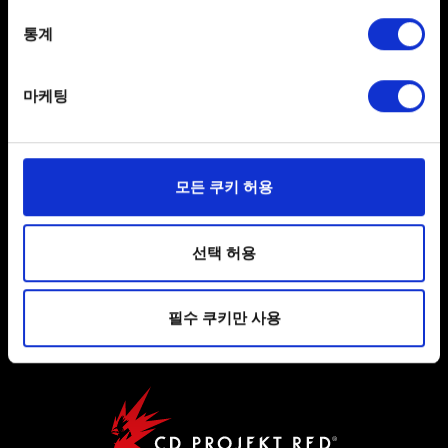
location which can be accurate to within several
meters
통계
한국어
Identify your device by actively scanning it for
specific characteristics (fingerprinting)
SNS 접속
마케팅
Find out more about how your personal data is processed
and set your preferences in the
details section
.
일부 쿠키는 웹 사이트를 정상적으로 이용하기 위해
모든 쿠키 허용
필요합니다. 그 밖의 쿠키는 선택적이며, 당사에 콘텐츠
관련 기술적 피드백을 제공하여 사용자의 웹사이트 이용
환경을 개선하기 위해 사용됩니다. 예를 들어, 소셜
선택 허용
사용자 약관 동의
미디어를 통해 사용자와 소통할 경우, 사용자의 선호도를
개인 정보 정책
파악하기 위해 쿠키의 일부를 저희 파트너와 공유할 수도
필수 쿠키만 사용
있습니다. 물론, 이처럼 선택적으로 쿠키를 사용할
쿠키 정책
경우에는 사용자의 동의를 구할 것입니다.
쿠키 사용에 관한 세부 사항이나 관련 설정은 아래의
"Settings" 메뉴에서 확인할 수 있습니다.