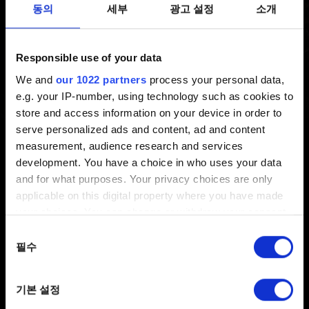
동의
세부
광고 설정
소개
부러져 게임을 설치할 수 없습니다
최신 6 년 전 갱신 1 년 전
Responsible use of your data
We and
our 1022 partners
process your personal data,
저희는 개발사를 대표합니다. 개발사는 게임을 만들고,
e.g. your IP-number, using technology such as cookies to
배급사는 게임을 판매하므로, 저희는 최종 제품의 새로운
store and access information on your device in order to
사본을 제공하거나 새로운 제품으로 교환해드릴 수
serve personalized ads and content, ad and content
없습니다. 거래나 특정 게임의 사본에 관한 모든 문제는
measurement, audience research and services
게임을 판매한 배급사의 책임입니다.
development. You have a choice in who uses your data
and for what purposes. Your privacy choices are only
게임을 구입한 상점에 교환을 문의할 수도 있습니다.
applicable on this digital property where you have made
your choices. You can change or withdraw your consent
any time from the Cookie Declaration or by clicking on
동의
the Privacy trigger icon.
필수
선택
If you allow, we would also like to:
기본 설정
Collect information about your geographical