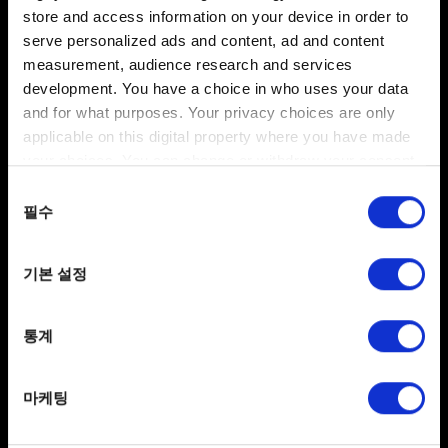
store and access information on your device in order to
serve personalized ads and content, ad and content
파일 추가
measurement, audience research and services
보고서에 파일을 첨부할 수 있습니다. 예를 들어 그래픽
development. You have a choice in who uses your data
문제인 경우, 스크린샷을 첨부할 수 있습니다.
and for what purposes. Your privacy choices are only
첨부 파일의 크기는 최대 12MB입니다.
applicable on this digital property where you have made
your choices. You can change or withdraw your consent
찾아보기
any time from the Cookie Declaration or by clicking on
동의
the Privacy trigger icon.
필수
선택
If you allow, we would also like to:
기본 설정
Collect information about your geographical
location which can be accurate to within several
meters
보내기
통계
Identify your device by actively scanning it for
specific characteristics (fingerprinting)
마케팅
Find out more about how your personal data is processed
개인 정보 처리 관련 정보
and set your preferences in the
details section
.