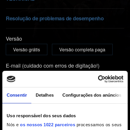
Resolução de problemas de desempenho
Versão
Versão grátis
Versão completa paga
E-mail (cuidado com erros de digitação!)
Breve descrição do problema
Consentir
Detalhes
Configurações dos anúncios
Uso responsável dos seus dados
0/20
Nós e
os nossos 1022 parceiros
processamos os seus