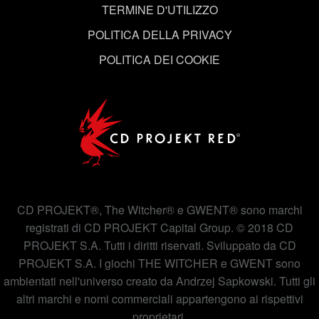
TERMINE D'UTILIZZO
impostare le tue preferenze sono disponibili nel menu
"Impostazioni" qui sotto.
POLITICA DELLA PRIVACY
POLITICA DEI COOKIE
CD PROJEKT®, The Witcher® e GWENT® sono marchi
registrati di CD PROJEKT Capital Group. © 2018 CD
PROJEKT S.A. Tutti i diritti riservati. Sviluppato da CD
PROJEKT S.A. I giochi THE WITCHER e GWENT sono
ambientati nell'universo creato da Andrzej Sapkowski. Tutti gli
altri marchi e nomi commerciali appartengono ai rispettivi
proprietari.