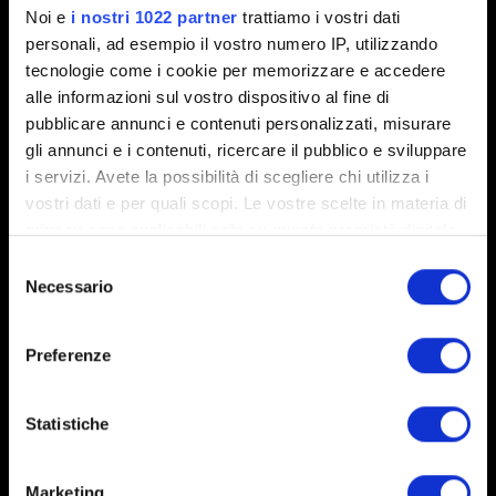
Noi e
i nostri 1022 partner
trattiamo i vostri dati
0/20
personali, ad esempio il vostro numero IP, utilizzando
tecnologie come i cookie per memorizzare e accedere
Aggiungi file
alle informazioni sul vostro dispositivo al fine di
pubblicare annunci e contenuti personalizzati, misurare
Puoi allegare un file al tuo rapporto (ad esempio, una
gli annunci e i contenuti, ricercare il pubblico e sviluppare
schermata per evidenziare un problema grafico).
i servizi. Avete la possibilità di scegliere chi utilizza i
Limite: 12 MB
vostri dati e per quali scopi. Le vostre scelte in materia di
privacy sono applicabili solo su questa proprietà digitale
Esplora
in cui avete effettuato le vostre scelte. È possibile
Selezione
modificare o revocare il proprio consenso in qualsiasi
Necessario
del
momento dalla Dichiarazione sui cookie o facendo clic
consenso
sull'icona di attivazione della privacy.
Preferenze
Con il tuo consenso, vorremmo anche:
Invia
raccogliere informazioni sulla tua posizione
Statistiche
geografica, con un'approssimazione di qualche
metro,
Marketing