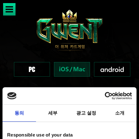
궨트 - 서버 점검(9월 19일
동의
세부
광고 설정
소개
~20일)
Responsible use of your data