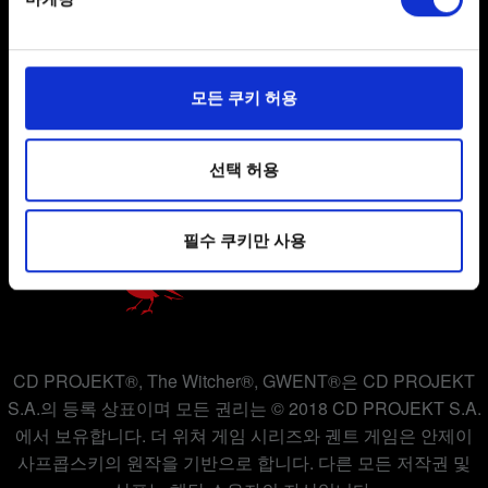
Find out more about how your personal data is processed
and set your preferences in the
details section
.
사용자 약관 동의
일부 쿠키는 웹 사이트를 정상적으로 이용하기 위해
모든 쿠키 허용
개인 정보 정책
필요합니다. 그 밖의 쿠키는 선택적이며, 당사에 콘텐츠
관련 기술적 피드백을 제공하여 사용자의 웹사이트 이용
쿠키 정책
환경을 개선하기 위해 사용됩니다. 예를 들어, 소셜
선택 허용
미디어를 통해 사용자와 소통할 경우, 사용자의 선호도를
파악하기 위해 쿠키의 일부를 저희 파트너와 공유할 수도
필수 쿠키만 사용
있습니다. 물론, 이처럼 선택적으로 쿠키를 사용할
경우에는 사용자의 동의를 구할 것입니다.
쿠키 사용에 관한 세부 사항이나 관련 설정은 아래의
"Settings" 메뉴에서 확인할 수 있습니다.
CD PROJEKT®, The Witcher®, GWENT®은 CD PROJEKT
S.A.의 등록 상표이며 모든 권리는 © 2018 CD PROJEKT S.A.
에서 보유합니다. 더 위쳐 게임 시리즈와 궨트 게임은 안제이
사프콥스키의 원작을 기반으로 합니다. 다른 모든 저작권 및