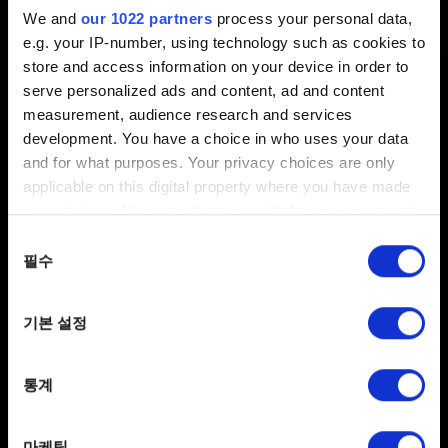
We and
our 1022 partners
process your personal data,
최신 2 년 전 갱신 2 년 전
e.g. your IP-number, using technology such as cookies to
store and access information on your device in order to
9월 19일과 20일 오전 10시부터 오후 4시(CEST 기준)
serve personalized ads and content, ad and content
까지 서버 점검으로 인해 궨트를 이용하실 수 없습니다.
measurement, audience research and services
development. You have a choice in who uses your data
and for what purposes. Your privacy choices are only
applicable on this digital property where you have made
your choices. You can change or withdraw your consent
any time from the Cookie Declaration or by clicking on
동의
the Privacy trigger icon.
필수
선택
If you allow, we would also like to:
한국어
기본 설정
Collect information about your geographical
SNS 접속
location which can be accurate to within several
meters
통계
Identify your device by actively scanning it for
specific characteristics (fingerprinting)
마케팅