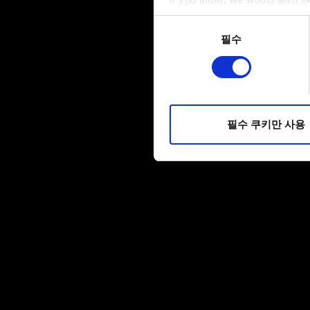
Collect information a
동의
Identify your device by
필수
선택
Find out more about how your
일부 쿠키는 웹 사이트를 정상
피드백을 제공하여 사용자의 
소통할 경우, 사용자의 선호도
필수 쿠키만 사용
선택적으로 쿠키를 사용할 경
쿠키 사용에 관한 세부 사항이나