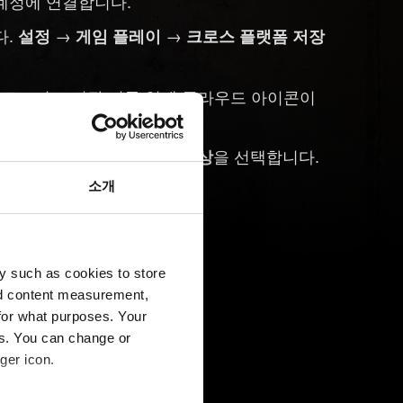
 계정에 연결합니다.
다.
→
→
설정
게임 플레이
크로스 플랫폼 저장
업로드되고 저장 이름 옆에 클라우드 아이콘이
를 실행하고
을 선택합니다.
크 2077
내 보상
소개
KT RED 계정에 연결합니다.
인할 수 있습니다.
y such as cookies to store
nd content measurement,
for what purposes. Your
es. You can change or
ger icon.