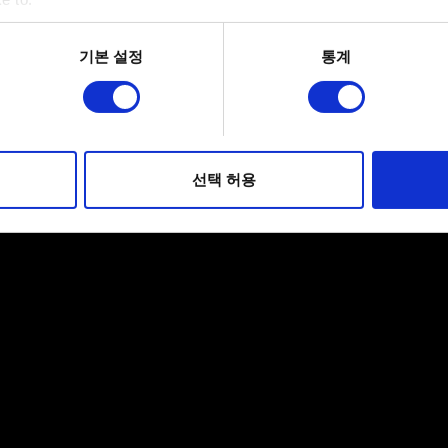
bout your geographical location which can be accurate to within 
 actively scanning it for specific characteristics (fingerprinting)
기본 설정
통계
 personal data is processed and set your preferences in the
det
적으로 이용하기 위해 필요합니다. 그 밖의 쿠키는 선택적이며, 
웹사이트 이용 환경을 개선하기 위해 사용됩니다. 예를 들어, 소셜
를 파악하기 위해 쿠키의 일부를 저희 파트너와 공유할 수도 있습니
선택 허용
우에는 사용자의 동의를 구할 것입니다.
 관련 설정은 아래의 "Settings" 메뉴에서 확인할 수 있습니다.