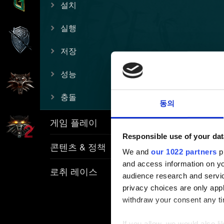
설치
실행
저장
성능
충돌
동의
게임 플레이
Responsible use of your dat
콘텐츠 & 정책
We and
our 1022 partners
pr
and access information on yo
로취 레이스
audience research and servi
privacy choices are only app
withdraw your consent any tim
If you allow, we would also lik