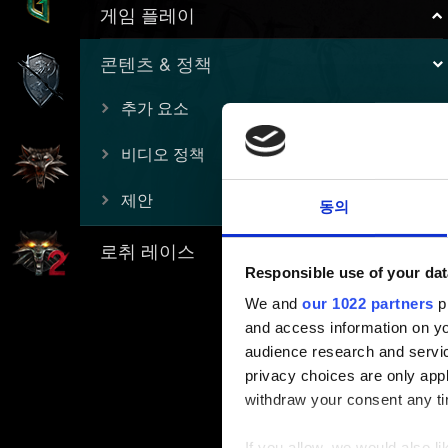
게임 플레이
콘텐츠 & 정책
추가 요소
비디오 정책
제안
동의
로취 레이스
Responsible use of your dat
We and
our 1022 partners
pr
and access information on yo
audience research and servi
privacy choices are only app
withdraw your consent any tim
If you allow, we would also lik