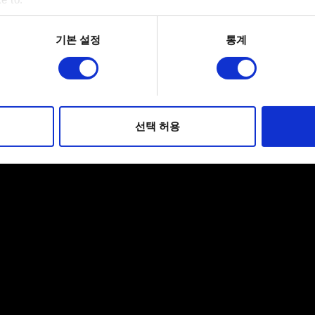
bout your geographical location which can be accurate to within 
 actively scanning it for specific characteristics (fingerprinting)
기본 설정
통계
 personal data is processed and set your preferences in the
det
적으로 이용하기 위해 필요합니다. 그 밖의 쿠키는 선택적이며, 
웹사이트 이용 환경을 개선하기 위해 사용됩니다. 예를 들어, 소셜
를 파악하기 위해 쿠키의 일부를 저희 파트너와 공유할 수도 있습니
선택 허용
우에는 사용자의 동의를 구할 것입니다.
 관련 설정은 아래의 "Settings" 메뉴에서 확인할 수 있습니다.