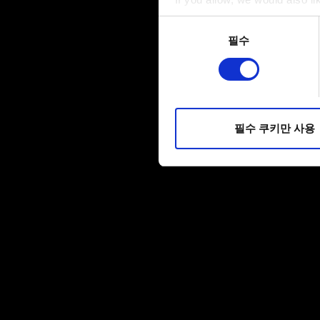
Collect information a
동의
Identify your device by
필수
선택
Find out more about how your
일부 쿠키는 웹 사이트를 정상
피드백을 제공하여 사용자의 
소통할 경우, 사용자의 선호도
필수 쿠키만 사용
선택적으로 쿠키를 사용할 경
쿠키 사용에 관한 세부 사항이나