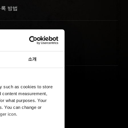
등록 방법
소개
y such as cookies to store
nd content measurement,
for what purposes. Your
es. You can change or
ger icon.