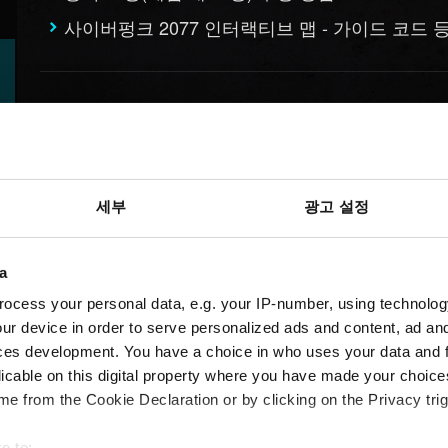
사이버펑크 2077 인터랙티브 맵 - 가이드 코드 
비디오 정책
영상 정책
세부
광고 설정
제안
a
ocess your personal data, e.g. your IP-number, using technolog
ur device in order to serve personalized ads and content, ad a
피드백을 보내고 싶습니다
ces development. You have a choice in who uses your data and 
licable on this digital property where you have made your choic
e from the Cookie Declaration or by clicking on the Privacy trig
e to: