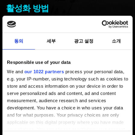
활성화 방법
최신 3 년 전 갱신 7 개월 전
DLSS 프레임 생성을 사용하려면 GeForce RTX 40 시리즈
동의
세부
광고 설정
소개
그래픽 카드가 필요하며, 운영 체제에서 하드웨어 가속
GPU 일정 예약을 활성화해야 합니다. Windows 11에서는
이 옵션이 기본적으로 켜져 있습니다.
Responsible use of your data
We and
our 1022 partners
process your personal data,
Windows 10에서 하드웨어 가속 GPU 일정 예약 활성화:
e.g. your IP-number, using technology such as cookies to
store and access information on your device in order to
키보드의
Windows
키를 누르고
그래픽
을 입력한 뒤
serve personalized ads and content, ad and content
엔터를 누르면, 그래픽 설정 메뉴가 열릴 것입니다.
measurement, audience research and services
development. You have a choice in who uses your data
그래픽 설정
메뉴에서
하드웨어 가속 GPU 일정
and for what purposes. Your privacy choices are only
예약
옵션을 토글하세요.
applicable on this digital property where you have made
PC를 재시작하세요.
your choices. You can change or withdraw your consent