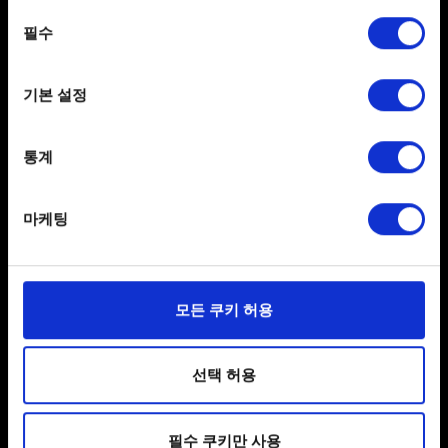
any time from the Cookie Declaration or by clicking on
동의
참고: VRAM이 16GB 이하이고 해상도가 1440p 이상인
the Privacy trigger icon.
필수
선택
그래픽 카드에서는 업스케일링(DLSS)을 활성화하는 것이
좋습니다.
If you allow, we would also like to:
기본 설정
Collect information about your geographical
location which can be accurate to within several
meters
통계
Identify your device by actively scanning it for
specific characteristics (fingerprinting)
마케팅
Find out more about how your personal data is processed
and set your preferences in the
details section
.
한국어
일부 쿠키는 웹 사이트를 정상적으로 이용하기 위해
모든 쿠키 허용
필요합니다. 그 밖의 쿠키는 선택적이며, 당사에 콘텐츠
SNS 접속
관련 기술적 피드백을 제공하여 사용자의 웹사이트 이용
환경을 개선하기 위해 사용됩니다. 예를 들어, 소셜
선택 허용
미디어를 통해 사용자와 소통할 경우, 사용자의 선호도를
파악하기 위해 쿠키의 일부를 저희 파트너와 공유할 수도
필수 쿠키만 사용
있습니다. 물론, 이처럼 선택적으로 쿠키를 사용할