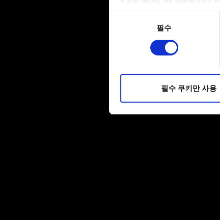
Collect information a
동의
Identify your device by
필수
선택
Find out more about how your
일부 쿠키는 웹 사이트를 정상
피드백을 제공하여 사용자의 
소통할 경우, 사용자의 선호도
필수 쿠키만 사용
선택적으로 쿠키를 사용할 경
쿠키 사용에 관한 세부 사항이나