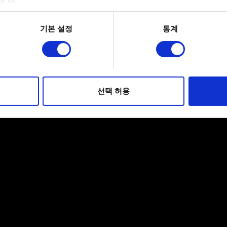
bout your geographical location which can be accurate to within 
 actively scanning it for specific characteristics (fingerprinting)
기본 설정
통계
 personal data is processed and set your preferences in the
det
적으로 이용하기 위해 필요합니다. 그 밖의 쿠키는 선택적이며, 
웹사이트 이용 환경을 개선하기 위해 사용됩니다. 예를 들어, 소셜
를 파악하기 위해 쿠키의 일부를 저희 파트너와 공유할 수도 있습니
선택 허용
우에는 사용자의 동의를 구할 것입니다.
 관련 설정은 아래의 "Settings" 메뉴에서 확인할 수 있습니다.