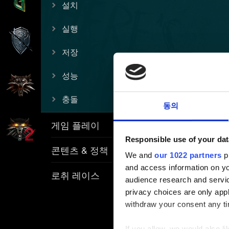
설치
실행
저장
성능
충돌
동의
게임 플레이
Responsible use of your dat
콘텐츠 & 정책
We and
our 1022 partners
pr
and access information on yo
로취 레이스
audience research and servi
privacy choices are only app
withdraw your consent any tim
If you allow, we would also lik