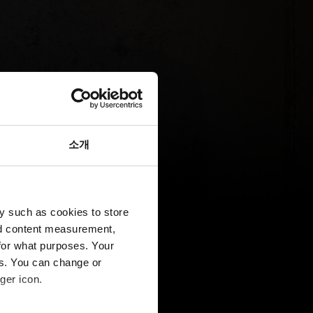
소개
y such as cookies to store
nd content measurement,
for what purposes. Your
es. You can change or
ger icon.