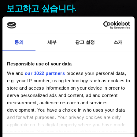
보고하고 싶습니다.
최신 3 년 전 갱신 6 개월 전
아래에 있는 버튼을 이용해 REDmod 모딩 툴에 관한
동의
세부
광고 설정
소개
문제를 보고할 수 있습니다. 보고 시 다음 경로에 있는
로그를 첨부해야 합니다.
Responsible use of your data
%localappdata%\Programs\CD Projekt
We and
our 1022 partners
process your personal data,
Red\REDlauncher\logs
e.g. your IP-number, using technology such as cookies to
store and access information on your device in order to
모드는 커뮤니티 제작 콘텐츠이기 때문에, 저희는 특정
serve personalized ads and content, ad and content
모드를 지원할 수 없습니다. 이 경우, 모드 제작자에게 직접
measurement, audience research and services
도움을 요청하는 것이 좋습니다. 또한, 저희는 모드가
development. You have a choice in who uses your data
적용된 게임을 지원하지 못할 수도 있습니다.
and for what purposes. Your privacy choices are only
applicable on this digital property where you have made
your choices. You can change or withdraw your consent