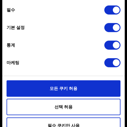
any time from the Cookie Declaration or by clicking on
동의
도움이 필요하신가요?
the Privacy trigger icon.
필수
선택
If you allow, we would also like to:
문의
기본 설정
Collect information about your geographical
location which can be accurate to within several
meters
통계
Identify your device by actively scanning it for
specific characteristics (fingerprinting)
마케팅
Find out more about how your personal data is processed
and set your preferences in the
details section
.
한국어
일부 쿠키는 웹 사이트를 정상적으로 이용하기 위해
모든 쿠키 허용
필요합니다. 그 밖의 쿠키는 선택적이며, 당사에 콘텐츠
SNS 접속
관련 기술적 피드백을 제공하여 사용자의 웹사이트 이용
환경을 개선하기 위해 사용됩니다. 예를 들어, 소셜
선택 허용
미디어를 통해 사용자와 소통할 경우, 사용자의 선호도를
파악하기 위해 쿠키의 일부를 저희 파트너와 공유할 수도
필수 쿠키만 사용
있습니다. 물론, 이처럼 선택적으로 쿠키를 사용할