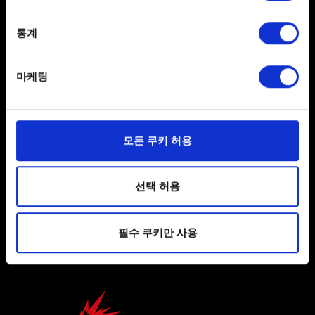
location which can be accurate to within several
meters
통계
Identify your device by actively scanning it for
한국어
specific characteristics (fingerprinting)
마케팅
SNS 접속
Find out more about how your personal data is processed
and set your preferences in the
details section
.
일부 쿠키는 웹 사이트를 정상적으로 이용하기 위해
모든 쿠키 허용
필요합니다. 그 밖의 쿠키는 선택적이며, 당사에 콘텐츠
관련 기술적 피드백을 제공하여 사용자의 웹사이트 이용
환경을 개선하기 위해 사용됩니다. 예를 들어, 소셜
선택 허용
사용자 약관 동의
미디어를 통해 사용자와 소통할 경우, 사용자의 선호도를
파악하기 위해 쿠키의 일부를 저희 파트너와 공유할 수도
개인 정보 정책
필수 쿠키만 사용
있습니다. 물론, 이처럼 선택적으로 쿠키를 사용할
쿠키 정책
경우에는 사용자의 동의를 구할 것입니다.
쿠키 사용에 관한 세부 사항이나 관련 설정은 아래의
"Settings" 메뉴에서 확인할 수 있습니다.