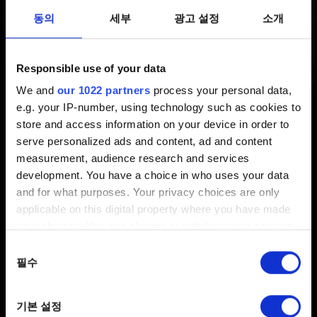
게임이 시작되면 충돌합니다
동의
세부
광고 설정
소개
최신 5 년 전 갱신 6 개월 전
Responsible use of your data
We and
our 1022 partners
process your personal data,
특히 시작 시 충돌은 이전 Windows 10 버전에서
e.g. your IP-number, using technology such as cookies to
발생합니다 (예: 버전 1607[빌드 14393] 및 버전 1703[빌드
store and access information on your device in order to
15063]).
최근에 출시된 DirectX12의
새로운 버전
serve personalized ads and content, ad and content
때문입니다.
measurement, audience research and services
development. You have a choice in who uses your data
윈도우즈 10 버전이 2004보다 낮은 경우 최신 버전으로
and for what purposes. Your privacy choices are only
업데이트하십시오.
Win+R을 누르고 "winver"를 여는 OS
applicable on this digital property where you have made
버전을 확인할 수 있습니다.
your choices. You can change or withdraw your consent
any time from the Cookie Declaration or by clicking on
동의
the Privacy trigger icon.
필수
선택
If you allow, we would also like to:
기본 설정
Collect information about your geographical