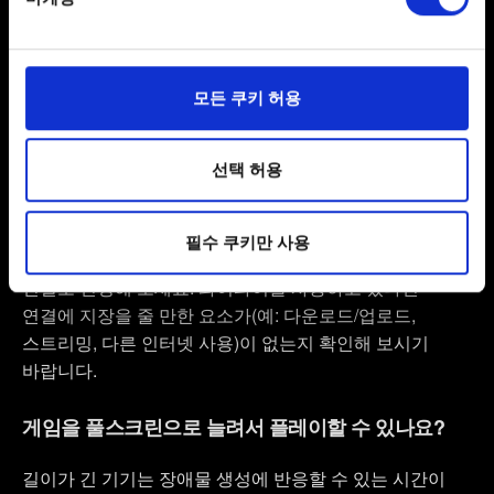
Find out more about how your personal data is processed
and set your preferences in the
details section
.
리더보드가 비어 있거나 업데이트되지 않습니다
일부 쿠키는 웹 사이트를 정상적으로 이용하기 위해
리더보드는 네이티브 플랫폼 솔루션(Android용 Play
모든 쿠키 허용
필요합니다. 그 밖의 쿠키는 선택적이며, 당사에 콘텐츠
Games와 iOS용 Game Center)를 사용하기 때문에 제대로
관련 기술적 피드백을 제공하여 사용자의 웹사이트 이용
확인하려면 온라인에 접속해야 합니다.
환경을 개선하기 위해 사용됩니다. 예를 들어, 소셜
선택 허용
미디어를 통해 사용자와 소통할 경우, 사용자의 선호도를
리더보드가 비어 있거나 업데이트되지 않으면 인터넷
파악하기 위해 쿠키의 일부를 저희 파트너와 공유할 수도
연결을 확인하세요. 와이파이를 사용 중이라면 모바일
필수 쿠키만 사용
있습니다. 물론, 이처럼 선택적으로 쿠키를 사용할
데이터 연결로, 모바일 데이터를 사용 중이라면 와이파이
경우에는 사용자의 동의를 구할 것입니다.
연결로 변경해 보세요. 와이파이를 사용하고 있다면
연결에 지장을 줄 만한 요소가(예: 다운로드/업로드,
쿠키 사용에 관한 세부 사항이나 관련 설정은 아래의
스트리밍, 다른 인터넷 사용)이 없는지 확인해 보시기
"Settings" 메뉴에서 확인할 수 있습니다.
바랍니다.
게임을 풀스크린으로 늘려서 플레이할 수 있나요?
길이가 긴 기기는 장애물 생성에 반응할 수 있는 시간이