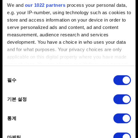
We and
our 1022 partners
process your personal data,
로취 레이스가 최신 버전인지 확인하세요. iOS에서 앱을
e.g. your IP-number, using technology such as cookies to
업데이트하는 방법은
이 항목
을 참고하시기 바랍니다.
store and access information on your device in order to
iOS가 최신 버전인지 확인하세요. 확인 방법은
여기
를
serve personalized ads and content, ad and content
참고하시기 바랍니다.
measurement, audience research and services
development. You have a choice in who uses your data
백그라운드의 다른 앱을 종료하세요. 종료 방법은
이
and for what purposes. Your privacy choices are only
항목
을 참고하시기 바랍니다.
applicable on this digital property where you have made
기기를 재시작하세요.
your choices. You can change or withdraw your consent
any time from the Cookie Declaration or by clicking on
게임을 다시 설치해 보세요. 이 경우 로컬에 저장된 최고
동의
the Privacy trigger icon.
필수
점수를 잃게 됩니다.
선택
If you allow, we would also like to:
게임을 플레이하려면 온라인 연결이 필요한가요?
기본 설정
Collect information about your geographical
location which can be accurate to within several
오프라인 상태에서도 로취 레이스를 플레이할 수
meters
있습니다. 하지만 최고 점수는 로컬에만 저장되며, 나중에
통계
Identify your device by actively scanning it for
온라인으로 전환하더라도 Android나 iOS에서 온라인
specific characteristics (fingerprinting)
리더보드에 등록되지 않습니다.
마케팅