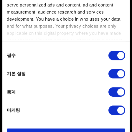
serve personalized ads and content, ad and content
사이버펑크 2077
에서 Dolby Atmos를 어떻게
measurement, audience research and services
활성화하나요?
development. You have a choice in who uses your data
and for what purposes. Your privacy choices are only
Microsoft Store에서 Dolby Access 애플리케이션을
applicable on this digital property where you have made
다운로드하고 설치합니다.
your choices. You can change or withdraw your consent
any time from the Cookie Declaration or by clicking on
앱을 여세요. 헤드폰을 사용하는 경우, 사용권을 구매
동의
the Privacy trigger icon.
필수
선택
(1회)하거나 무료 체험을 시작할 수 있습니다. 홈 시어터를
사용하는 경우, 무료로 이용할 수 있습니다.
설치
버튼을
If you allow, we would also like to:
클릭하고 화면에 표시되는 지시 사항을 따르세요.
기본 설정
Collect information about your geographical
다음으로,
설정
→
시스템
→
소리
→
출력
→
장치 속성
location which can be accurate to within several
→
공간 음향
→ 드롭다운 목록에서
헤드폰용 Dolby
meters
통계
Atmos
또는
홈
시어터용 Dolby Atmos를
선택하세요.
Identify your device by actively scanning it for
specific characteristics (fingerprinting)
게임을 실행하고 해당하는 오디오 프리셋을 선택하세요
마케팅
Find out more about how your personal data is processed
(
설정
→
소리
→
프리셋
).
and set your preferences in the
details section
.