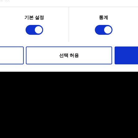
bout your geographical location which can be accurate to within 
 actively scanning it for specific characteristics (fingerprinting)
기본 설정
통계
 personal data is processed and set your preferences in the
det
적으로 이용하기 위해 필요합니다. 그 밖의 쿠키는 선택적이며, 
웹사이트 이용 환경을 개선하기 위해 사용됩니다. 예를 들어, 소셜
를 파악하기 위해 쿠키의 일부를 저희 파트너와 공유할 수도 있습니
선택 허용
우에는 사용자의 동의를 구할 것입니다.
 관련 설정은 아래의 "Settings" 메뉴에서 확인할 수 있습니다.