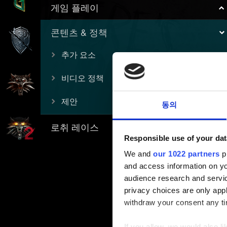
게임 플레이
콘텐츠 & 정책
추가 요소
비디오 정책
제안
동의
로취 레이스
Responsible use of your dat
We and
our 1022 partners
pr
and access information on yo
audience research and servi
privacy choices are only app
withdraw your consent any tim
If you allow, we would also lik