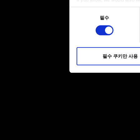
Collect information a
동의
Identify your device by
필수
선택
Find out more about how your
일부 쿠키는 웹 사이트를 정상
피드백을 제공하여 사용자의 
소통할 경우, 사용자의 선호도
필수 쿠키만 사용
선택적으로 쿠키를 사용할 경
쿠키 사용에 관한 세부 사항이나