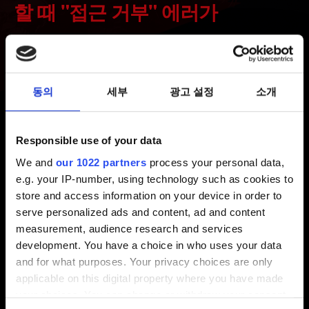
할 때 "접근 거부" 에러가
발생합니다
최신 2 년 전 갱신 1 년 전
동의
세부
광고 설정
소개
게임 보유에 따른 디지털 보상 수령 방법은 여기에서
확인하세요:
사이버펑크 2077
,
더 위쳐 3: 와일드 헌트
.
Responsible use of your data
We and
our 1022 partners
process your personal data,
알림:
보상을 획득하려면, 게임을 실행하고 CD 프로젝트
e.g. your IP-number, using technology such as cookies to
레드 Account로 REDlauncher(PC)나 메인 메뉴(콘솔)에
store and access information on your device in order to
있는 내 보상에 로그인해야 합니다. CD 프로젝트 레드
serve personalized ads and content, ad and content
Account 관리 패널을 통해 PlayStation, Microsoft, 또는
measurement, audience research and services
Steam 계정을 연결한다고 해서 보상을 획득할 수는
development. You have a choice in who uses your data
없습니다.
and for what purposes. Your privacy choices are only
applicable on this digital property where you have made
your choices. You can change or withdraw your consent