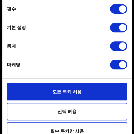
any time from the Cookie Declaration or by clicking on
동의
도움이 필요하신가요?
the Privacy trigger icon.
필수
선택
If you allow, we would also like to:
문의
기본 설정
Collect information about your geographical
location which can be accurate to within several
meters
통계
Identify your device by actively scanning it for
specific characteristics (fingerprinting)
마케팅
Find out more about how your personal data is processed
and set your preferences in the
details section
.
한국어
일부 쿠키는 웹 사이트를 정상적으로 이용하기 위해
모든 쿠키 허용
필요합니다. 그 밖의 쿠키는 선택적이며, 당사에 콘텐츠
SNS 접속
관련 기술적 피드백을 제공하여 사용자의 웹사이트 이용
환경을 개선하기 위해 사용됩니다. 예를 들어, 소셜
선택 허용
미디어를 통해 사용자와 소통할 경우, 사용자의 선호도를
파악하기 위해 쿠키의 일부를 저희 파트너와 공유할 수도
필수 쿠키만 사용
있습니다. 물론, 이처럼 선택적으로 쿠키를 사용할