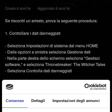
Creato 6 anni fa Aggiornato 6 anni fa
Se riscontri un arresto, prova la seguente procedura:
1. Controllare i dati danneggiati
- Seleziona Impostazioni di sistema dal menu HOME
- Dalle opzioni a sinistra seleziona Gestione dati
- Nella parte destra dello schermo seleziona "Gestisci
software," e seleziona Thronebreaker: The Witcher Tales
- Seleziona Controlla dati danneggiati
2. Pulire la cache (non cancellerà i tuoi dati salvati):
- Seleziona Impostazioni di sistema dal menu HOME
Consenso
Dettagli
Impostazioni degli annunci
In
- Seleziona Sistema dal menu a sinistra > Opzioni di
formattazione > Ripristina cache