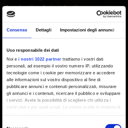
Creato 2 anni fa Aggiornato 2 anni fa
Le informazioni dettagliate sul consiglio di bilanciamento,
il regolamento e le istruzioni su come partecipare si
Consenso
Dettagli
Impostazioni degli annunci
In
trovano
qui
.
Se riscontri problemi con il consiglio di bilanciamento,
contattaci utilizzando il pulsante qui sotto.
Uso responsabile dei dati
Noi e
i nostri 1022 partner
trattiamo i vostri dati
Nota:
non possiamo intervenire sulle modifiche effettuate
personali, ad esempio il vostro numero IP, utilizzando
dalla community tramite il consiglio di bilanciamento.
tecnologie come i cookie per memorizzare e accedere
alle informazioni sul vostro dispositivo al fine di
pubblicare annunci e contenuti personalizzati, misurare
gli annunci e i contenuti, ricercare il pubblico e sviluppare
Serve aiuto?
i servizi. Avete la possibilità di scegliere chi utilizza i
vostri dati e per quali scopi. Le vostre scelte in materia di
privacy sono applicabili solo su questa proprietà digitale
Accedi con il tuo account GOG.COM e
in cui avete effettuato le vostre scelte. È possibile
Selezione
contattaci!
modificare o revocare il proprio consenso in qualsiasi