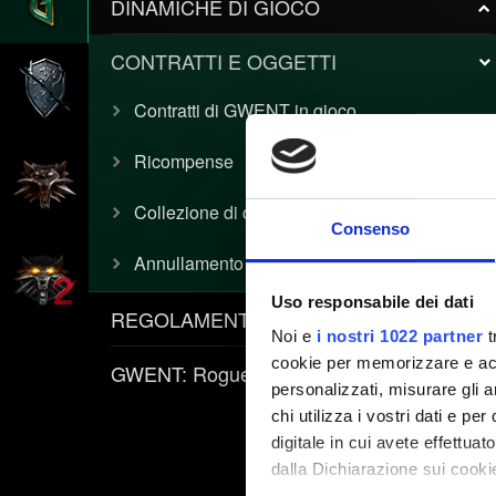
DINAMICHE DI GIOCO
CONTRATTI E OGGETTI
Contratti di GWENT in gioco
Ricompense
Collezione di carte
Consenso
Annullamento riciclaggio/creazione
Uso responsabile dei dati
REGOLAMENTI E INFORMATIVE
Noi e
i nostri 1022 partner
t
cookie per memorizzare e acce
GWENT: Rogue Mage
personalizzati, misurare gli an
chi utilizza i vostri dati e pe
digitale in cui avete effettua
dalla Dichiarazione sui cookie