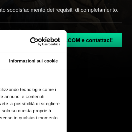
nto soddisfacimento dei requisiti di completamento.
di con il tuo account GOG.COM e contattaci!
Informazioni sui cookie
utilizzando tecnologie come i
re annunci e contenuti
vete la possibilità di scegliere
li solo su questa proprietà
consenso in qualsiasi momento