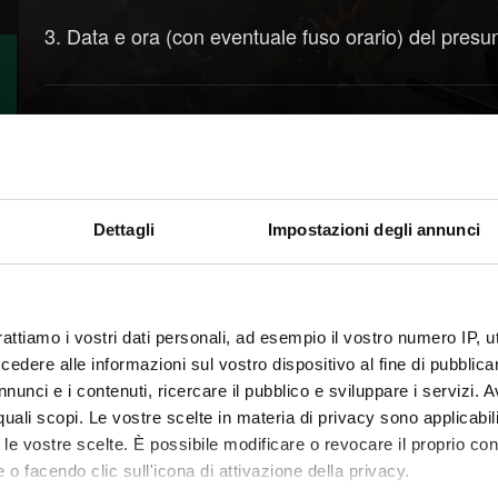
3. Data e ora (con eventuale fuso orario) del presu
Serve aiuto?
Acce
Dettagli
Impostazioni degli annunci
rattiamo i vostri dati personali, ad esempio il vostro numero IP, 
dere alle informazioni sul vostro dispositivo al fine di pubblica
nunci e i contenuti, ricercare il pubblico e sviluppare i servizi. A
r quali scopi. Le vostre scelte in materia di privacy sono applicabi
to le vostre scelte. È possibile modificare o revocare il proprio 
 o facendo clic sull'icona di attivazione della privacy.