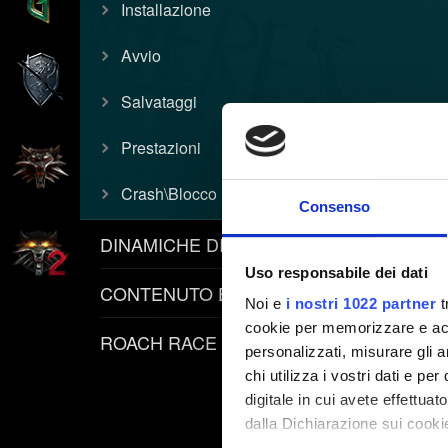
Installazione
Avvio
Salvataggi
Prestazioni
Crash\Blocco
Consenso
DINAMICHE DI GIOCO
Uso responsabile dei dati
CONTENUTO E INFORMATIVE
Noi e
i nostri 1022 partner
t
cookie per memorizzare e acce
ROACH RACE APP
personalizzati, misurare gli an
chi utilizza i vostri dati e pe
digitale in cui avete effettua
dalla Dichiarazione sui cookie