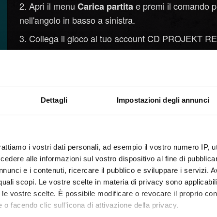
Apri il menu
e premi il comando pe
Carica partita
nell'angolo in basso a sinistra.
Collega il gioco al tuo account CD PROJEKT RED 
Una volta collegato, l'avanzamento multipiattafo
attivarlo/disattivarlo da
→
→
Impostazioni
Gioco
Crea un nuovo file di salvataggio. Verrà caricato
Dettagli
Impostazioni degli annunci
comparirà accanto al nome del salvataggio.
Avvia
sulla piattaforma sulla qu
Cyberpunk 2077
.
mie ricompense
rattiamo i vostri dati personali, ad esempio il vostro numero IP, 
Collega il gioco allo stesso account CD PROJEK
dere alle informazioni sul vostro dispositivo al fine di pubblica
numero 3.
nunci e i contenuti, ricercare il pubblico e sviluppare i servizi. A
r quali scopi. Le vostre scelte in materia di privacy sono applicabi
I salvataggi caricati nel cloud saranno disponibi
to le vostre scelte. È possibile modificare o revocare il proprio 
 o facendo clic sull'icona di attivazione della privacy.