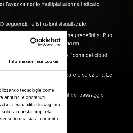
r l'avanzamento multipiattaforma indicato
seguendo le istruzioni visualizzate.
rma sarà attivo da impostazione predefinita. Puoi
.
Attiva salvataggi cross-platform
 automaticamente nel cloud e l'icona del cloud
Informazioni sui cookie
ale desideri continuare a giocare e seleziona
Le
utilizzando tecnologie come i
T RED seguendo le istruzioni del passaggio
re annunci e contenuti
vete la possibilità di scegliere
li solo su questa proprietà
li nel menu
.
Carica partita
consenso in qualsiasi momento