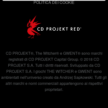
POLITICA DEI COOKIE
esigenze. Per aiutarci a raggiungerti, ad esempio tramite
i social media, con qualcosa che potresti trovare
interessante, a volte potremmo condividere parte dei
nostri cookie con i nostri partner. Tuttavia, questi
eventuali cookie facoltativi richiederanno la tua
autorizzazione.
Tutti i dettagli su come utilizziamo i cookie e su come
impostare le tue preferenze sono disponibili nel menu
CD PROJEKT®, The Witcher® e GWENT® sono marchi
"Impostazioni" qui sotto.
registrati di CD PROJEKT Capital Group. © 2018 CD
PROJEKT S.A. Tutti i diritti riservati. Sviluppato da CD
PROJEKT S.A. I giochi THE WITCHER e GWENT sono
ambientati nell'universo creato da Andrzej Sapkowski. Tutti gli
altri marchi e nomi commerciali appartengono ai rispettivi
proprietari.