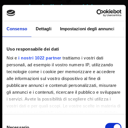
precedenti - il gioco si blocca
all'avvio
Consenso
Dettagli
Impostazioni degli annunci
In
Creato 5 anni fa Aggiornato 6 mesi fa
Uso responsabile dei dati
La maggior parte dei crash si verificano su vecchie
Noi e
i nostri 1022 partner
trattiamo i vostri dati
versioni di Windows 10, ad esempio la versione 1607
personali, ad esempio il vostro numero IP, utilizzando
(Build 14393) e la 1703 (Build 15063). Questo accade
tecnologie come i cookie per memorizzare e accedere
perchè la
versione aggiornata delle DirectX 12
che
alle informazioni sul vostro dispositivo al fine di
Cyberpunk 2077
usa è stata rilasciata successivamente
pubblicare annunci e contenuti personalizzati, misurare
alle build menzionate in precedenza.
gli annunci e i contenuti, ricercare il pubblico e sviluppare
i servizi. Avete la possibilità di scegliere chi utilizza i
Assicurati di aver aggiornato alla più recente versione
vostri dati e per quali scopi. Le vostre scelte in materia di
di Windows 10.
Per controllare la versione del proprio
privacy sono applicabili solo su questa proprietà digitale
sistema operativo, premi Win+R e apri "winver".
in cui avete effettuato le vostre scelte. È possibile
Selezione
modificare o revocare il proprio consenso in qualsiasi
Necessario