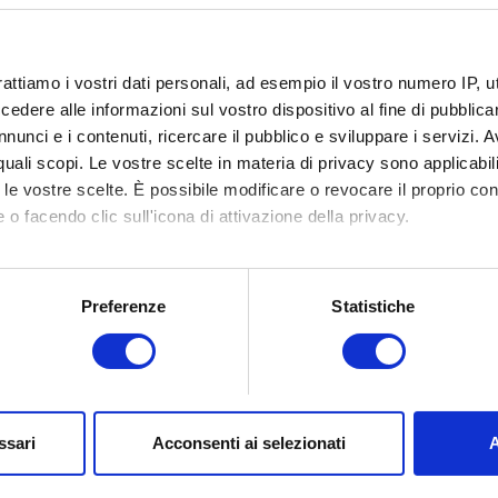
Limite: 12 MB
Esplora
rattiamo i vostri dati personali, ad esempio il vostro numero IP, 
dere alle informazioni sul vostro dispositivo al fine di pubblica
Carica il rapporto DxDiag
nunci e i contenuti, ricercare il pubblico e sviluppare i servizi. A
r quali scopi. Le vostre scelte in materia di privacy sono applicabi
Per crearlo, premi il tasto Windows + il tasto R, digita "DxDiag
to le vostre scelte. È possibile modificare o revocare il proprio 
su "Salva tutte le informazioni..."
 o facendo clic sull'icona di attivazione della privacy.
Esplora
mo anche:
oni sulla tua posizione geografica, con un'approssimazione di qu
Preferenze
Statistiche
spositivo, scansionandolo attivamente alla ricerca di caratteristich
aborati i tuoi dati personali e imposta le tue preferenze nella
s
consenso in qualsiasi momento dalla Dichiarazione sui cookie.
Invia
ssari
Acconsenti ai selezionati
A
unzionalità del sito. Altri sono facoltativi e ci forniscono feedbac
si adatti alle tue esigenze. Per aiutarci a raggiungerti, ad esempi