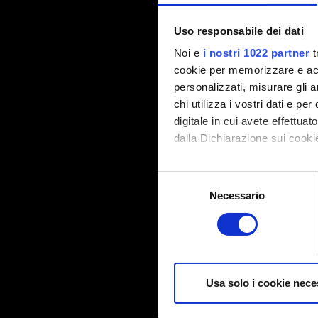
Uso responsabile dei dati
Noi e
i nostri 1022 partner
t
cookie per memorizzare e acce
personalizzati, misurare gli an
chi utilizza i vostri dati e pe
digitale in cui avete effettua
dalla Dichiarazione sui cookie
Con il tuo consenso, vorrem
Selezione
raccogliere informazi
Necessario
del
Identificare il tuo di
consenso
digitali).
Approfondisci come vengono el
modificare o ritirare il tuo 
Usa solo i cookie nece
Alcuni sono necessari per la f
contenuti in modo che il sito 