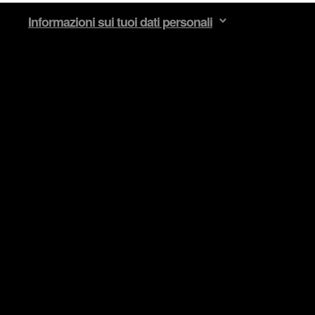
 interessante, a volte potremmo condividere parte dei nostri cooki
Informazioni sui tuoi dati personali
kie facoltativi richiederanno la tua autorizzazione.
izziamo i cookie e su come impostare le tue preferenze sono dispo