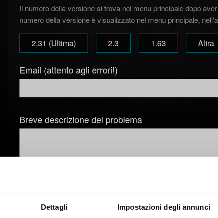
Il numero della versione si trova nel menu principale dopo aver a
numero della versione è visualizzato nel menu principale, nell'a
2.31 (Ultima)
2.3
1.63
Altra
Email (attento agli errori!)
Breve descrizione del problema
Aggiungi file
Dettagli
Impostazioni degli annunci
Puoi allegare un file al tuo rapporto (ad esempio, una scherma