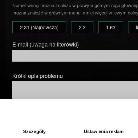
Numer wersji można znaleźć w prawym górnym rogu główneg
można znaleźć w głównym menu, mniej więcej w lewym dolny
2.31 (Najnowsza)
2.3
1.63
E-mail (uwaga na literówki)
Krótki opis problemu
Dodaj plik
Szczegóły
Ustawienia reklam
Możesz załączyć do zgłoszenia plik np. zrzut ekranu.