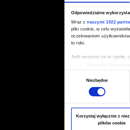
Odpowiedzialne wykorzysta
Wraz z
naszymi 1022 partn
pliki cookie, w celu wyświet
oczekiwaniom użytkowników i
to robi.
Jeśli wyrazisz na to zgodę, 
Gromadzić dane dotyc
Identyfikować Twoje u
Wybór
wirtualny odcisk palca)
Niezbędne
zgody
Dowiedz się więcej odnośnie
szczegółów
. W Deklaracji 
Wykorzystujemy pliki cookie 
ruch w naszej witrynie. Inf
Korzystaj wyłącznie z nie
reklamowym i analitycznym. 
plików cookie
uzyskanymi podczas korzysta