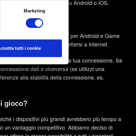
registrato nelle classifiche su Android o iOS.
alche metro,
Marketing
e specifiche (impronte
rnata
ezione dettagli
. Puoi
forma di riferimento (Play Giochi per Android e Game
lassifica, è necessario connettersi a Internet.
ccetta tutti i cookie
k tecnico e relativo ai
iamo a controllare lo stato della tua connessione. Se
o tramite i social media, con
onnessione dati o viceversa (se utilizzi una
e con i nostri partner.
ferenze alla stabilità della connessione, es.
nibili nel menu "Impostazioni"
di gioco?
iché i dispositivi più grandi avrebbero più tempo a
così un vantaggio competitivo. Abbiamo deciso di
r offrire le stesse possibilità a tutti i giocatori!