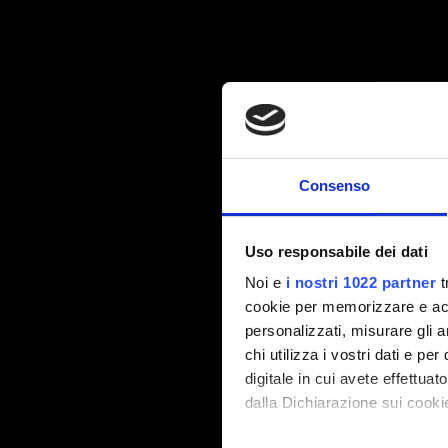
Consenso
Uso responsabile dei dati
Noi e
i nostri 1022 partner
t
cookie per memorizzare e acce
personalizzati, misurare gli an
chi utilizza i vostri dati e pe
digitale in cui avete effettua
dalla Dichiarazione sui cookie