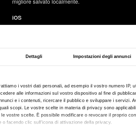
migliore salvato localmente.
iOS
Assicurati di aver installato la versione più rec
aggiornare le applicazioni su iOS.
Controlla anche di aver installato la versione più
Dettagli
Impostazioni degli annunci
Chiudi le altre applicazioni aperte in background
Riavvia il dispositivo.
rattiamo i vostri dati personali, ad esempio il vostro numero IP, 
Prova a reinstallare il gioco. Nota: se procedi con
dere alle informazioni sul vostro dispositivo al fine di pubblica
migliore salvato localmente.
nunci e i contenuti, ricercare il pubblico e sviluppare i servizi. A
r quali scopi. Le vostre scelte in materia di privacy sono applicabi
Devo connettermi a Internet per gioc
to le vostre scelte. È possibile modificare o revocare il proprio 
 o facendo clic sull'icona di attivazione della privacy.
Puoi giocare a Roach Race offline. Tuttavia, il tuo 