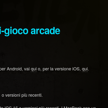
 per Android, vai
qui
o, per la versione iOS,
qui
.
 o versioni più recenti.
a iOS 16 o versioni più recenti. I MacBook con un