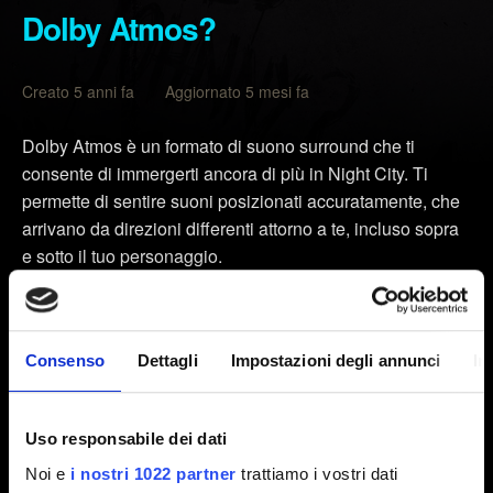
Dolby Atmos?
Creato 5 anni fa Aggiornato 5 mesi fa
Dolby Atmos è un formato di suono surround che ti
consente di immergerti ancora di più in Night City. Ti
permette di sentire suoni posizionati accuratamente, che
arrivano da direzioni differenti attorno a te, incluso sopra
e sotto il tuo personaggio.
Dolby Atmos per cuffie
Funziona con ogni tipo di cuffie. Ma ricorda, più alta è la
Consenso
Dettagli
Impostazioni degli annunci
In
qualità delle cuffie, migliore sarà la tua esperienza con
Dolby Atmos.
Uso responsabile dei dati
Dolby Atmos per Home Theater
Verifica che il tuo ricevitore audio/video supporti la
Noi e
i nostri 1022 partner
trattiamo i vostri dati