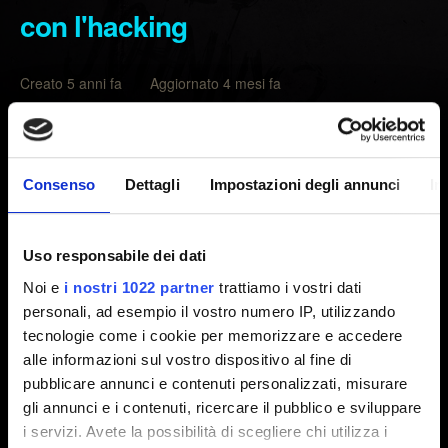
con l'hacking
Creato 5 anni fa Aggiornato 4 mesi fa
Prima di segnalarci un problema di meccaniche di gioco,
prova le risoluzioni problemi
descritte qui
.
Consenso
Dettagli
Impostazioni degli annunci
In
Se il problema persiste, segnalacelo usando il pulsante
Contattaci
qui sotto e fornendoci le seguenti
informazioni:
Uso responsabile dei dati
Noi e
i nostri 1022 partner
trattiamo i vostri dati
I passi necessari a riprodurre il problema.
personali, ad esempio il vostro numero IP, utilizzando
tecnologie come i cookie per memorizzare e accedere
Un video o una foto del problema (allegati o tramite
alle informazioni sul vostro dispositivo al fine di
collegamento).
pubblicare annunci e contenuti personalizzati, misurare
Il tuo salvataggio, se possibile uno precedente al
gli annunci e i contenuti, ricercare il pubblico e sviluppare
verificarsi del problema e uno subito dopo.
i servizi. Avete la possibilità di scegliere chi utilizza i