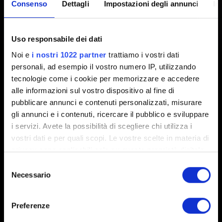
Consenso
Dettagli
Impostazioni degli annunci
In
Roach Race: un mini-gioco arcade
Uso responsabile dei dati
cyberpunk
Noi e
i nostri 1022 partner
trattiamo i vostri dati
personali, ad esempio il vostro numero IP, utilizzando
Abbiamo appena pubblicato un aggiornamento
tecnologie come i cookie per memorizzare e accedere
alle informazioni sul vostro dispositivo al fine di
di Roach Race per Android e iOS!
pubblicare annunci e contenuti personalizzati, misurare
Roach Race: un mini-gioco arcade cyberpunk
gli annunci e i contenuti, ricercare il pubblico e sviluppare
i servizi. Avete la possibilità di scegliere chi utilizza i
vostri dati e per quali scopi. Le vostre scelte in materia di
privacy sono applicabili solo su questa proprietà digitale
in cui avete effettuato le vostre scelte. È possibile
Selezione
modificare o revocare il proprio consenso in qualsiasi
Necessario
del
momento dalla Dichiarazione sui cookie o facendo clic
consenso
sull'icona di attivazione della privacy.
Preferenze
Italiano
Con il tuo consenso, vorremmo anche: