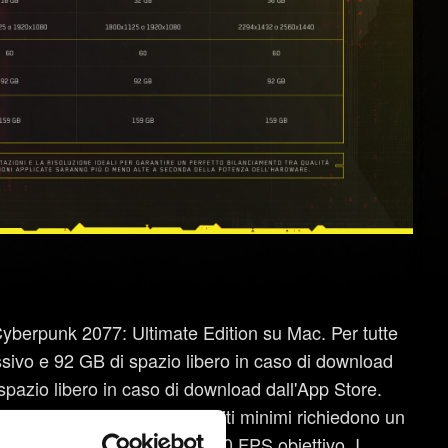
Cyberpunk 2077: Ultimate Edition su Mac. Per tutte
sivo e 92 GB di spazio libero in caso di download
zio libero in caso di download dall'App Store.
e in tutte le lingue. I requisiti minimi richiedono un
ne 1440x900 o 1600x900 e 30 FPS obiettivo. I