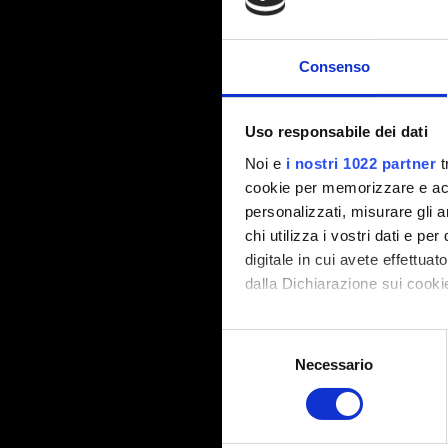
Consenso
Uso responsabile dei dati
Noi e
i nostri 1022 partner
t
cookie per memorizzare e acce
personalizzati, misurare gli an
chi utilizza i vostri dati e pe
digitale in cui avete effettua
dalla Dichiarazione sui cookie
Con il tuo consenso, vorrem
Selezione
raccogliere informazi
Necessario
del
Identificare il tuo di
consenso
digitali).
Approfondisci come vengono el