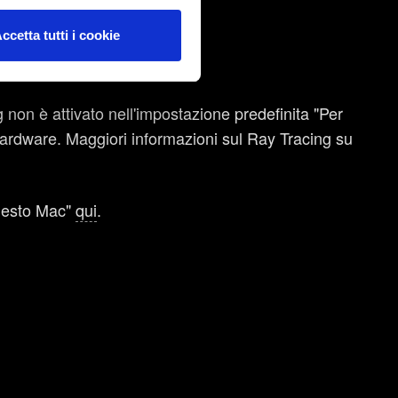
ccetta tutti i cookie
k tecnico e relativo ai
DD non sono supportati.
o tramite i social media, con
e con i nostri partner.
ng non è attivato nell'impostazione predefinita "Per
hardware. Maggiori informazioni sul Ray Tracing su
nibili nel menu "Impostazioni"
questo Mac"
qui
.