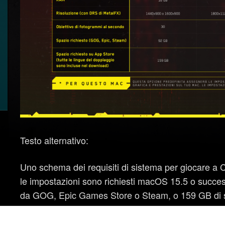
Testo alternativo:
Uno schema dei requisiti di sistema per giocare a 
le impostazioni sono richiesti macOS 15.5 o succes
da GOG, Epic Games Store o Steam, o 159 GB di spa
Quest'ultima versione include il doppiaggio disponibil
chip M1 e 16 GB di RAM, con una resa a risoluzio