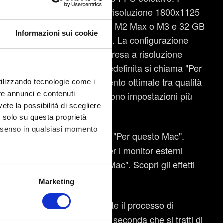
18 GB di RAM, con una resa a risoluzione 1800x1125
 Alta fedeltà richiede un chip M2 Max o M3 e 32 GB
Informazioni sui cookie
920x1080 e 60 FPS obiettivo. La configurazione
ax e 36 GB di RAM, con una resa a risoluzione
azione grafica di gioco predefinita si chiama "Per
he forniscono un bilanciamento ottimale tra qualità
utilizzando tecnologie come i
rdware più potente corrispondono impostazioni più
re annunci e contenuti
vete la possibilità di scegliere
li solo su questa proprietà
consenso in qualsiasi momento
dall'impostazione predefinita "Per questo Mac".
fetto sugli FPS. Ricorda: per i monitor esterni
ne predefinita "Per questo Mac". Scopri gli effetti
alche metro,
Marketing
e specifiche (impronte
 disporre di più spazio durante il processo di
ezione dettagli
. Puoi
 base ai file, al negozio e a seconda che si tratti di