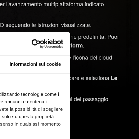
r l'avanzamento multipiattaforma indicato
seguendo le istruzioni visualizzate.
rma sarà attivo da impostazione predefinita. Puoi
.
Attiva salvataggi cross-platform
 automaticamente nel cloud e l'icona del cloud
Informazioni sui cookie
ale desideri continuare a giocare e seleziona
Le
utilizzando tecnologie come i
T RED seguendo le istruzioni del passaggio
re annunci e contenuti
vete la possibilità di scegliere
li solo su questa proprietà
li nel menu
.
Carica partita
consenso in qualsiasi momento