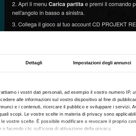
Apri il menu
e premi il comando pe
Carica partita
nell'angolo in basso a sinistra.
Collega il gioco al tuo account CD PROJEKT RED 
Una volta collegato, l'avanzamento multipiattafo
attivarlo/disattivarlo da
→
→
Impostazioni
Gioco
Crea un nuovo file di salvataggio. Verrà caricato
Dettagli
Impostazioni degli annunci
comparirà accanto al nome del salvataggio.
Avvia
sulla piattaforma sulla qu
Cyberpunk 2077
.
mie ricompense
rattiamo i vostri dati personali, ad esempio il vostro numero IP, 
Collega il gioco allo stesso account CD PROJEK
dere alle informazioni sul vostro dispositivo al fine di pubblica
numero 3.
nunci e i contenuti, ricercare il pubblico e sviluppare i servizi. A
r quali scopi. Le vostre scelte in materia di privacy sono applicabi
I salvataggi caricati nel cloud saranno disponibi
to le vostre scelte. È possibile modificare o revocare il proprio 
 o facendo clic sull'icona di attivazione della privacy.