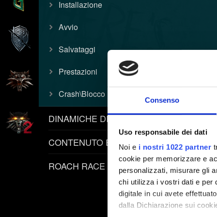
Installazione
Avvio
Salvataggi
Prestazioni
Crash\Blocco
Consenso
DINAMICHE DI GIOCO
Uso responsabile dei dati
CONTENUTO E INFORMATIVE
Noi e
i nostri 1022 partner
t
cookie per memorizzare e acce
ROACH RACE APP
personalizzati, misurare gli an
chi utilizza i vostri dati e pe
digitale in cui avete effettua
dalla Dichiarazione sui cookie