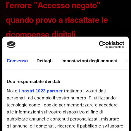
l'errore "Accesso negato"
quando provo a riscattare le
ricompense digitali
Creato 2 anni fa Aggiornato 1 anno fa
Consenso
Dettagli
Impostazioni degli annunci
In
Scopri come riscattare le ricompense digitali riservate ai
possessori dei nostri giochi qui:
Cyberpunk 2077
,
The
Witcher 3: Wild Hunt
.
Uso responsabile dei dati
Noi e
i nostri 1022 partner
trattiamo i vostri dati
Nota:
per accedere alle ricompense, devi avviare il gioco
personali, ad esempio il vostro numero IP, utilizzando
e accedere a REDlauncher (PC) o a Le mie ricompense
tecnologie come i cookie per memorizzare e accedere
nel menu principale (console) con il tuo account CD
alle informazioni sul vostro dispositivo al fine di
PROJEKT RED. Collegare il tuo account PlayStation,
pubblicare annunci e contenuti personalizzati, misurare
Microsoft o Steam dal pannello di gestione dell'account di
gli annunci e i contenuti, ricercare il pubblico e sviluppare