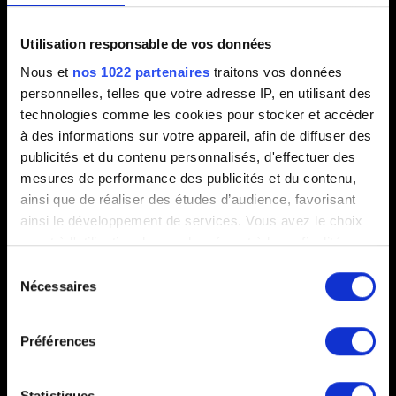
Courte description du problème
Utilisation responsable de vos données
Nous et
nos 1022 partenaires
traitons vos données
personnelles, telles que votre adresse IP, en utilisant des
0/20
technologies comme les cookies pour stocker et accéder
à des informations sur votre appareil, afin de diffuser des
Ajouter un fichier
publicités et du contenu personnalisés, d'effectuer des
mesures de performance des publicités et du contenu,
Vous pouvez joindre un fichier à votre rapport, comme une
ainsi que de réaliser des études d’audience, favorisant
capture d'écran dans le cas de problèmes graphiques. Limite :
ainsi le développement de services. Vous avez le choix
12 Mo.
quant à l'utilisation de vos données et à leurs finalités.
Vous pouvez modifier ou retirer votre consentement à
Parcourir
Sélection
tout moment en consultant la Déclaration relative aux
Nécessaires
du
cookies ou en cliquant sur l'icône de confidentialité.
consentement
Préférences
Si vous le permettez, nous aimerions également :
Collecter des informations sur votre localisation
géographique qui peuvent être précises à plusieurs
Statistiques