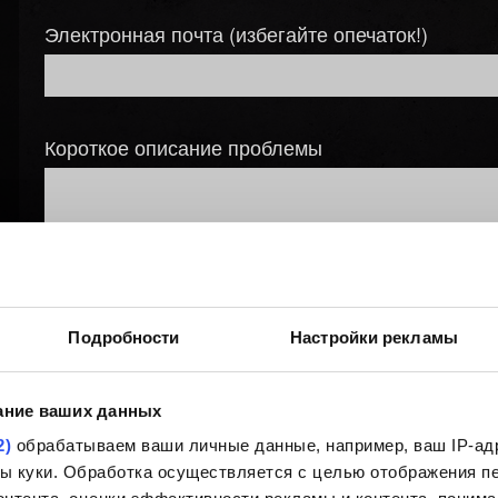
Электронная почта (избегайте опечаток!)
Короткое описание проблемы
Добавление файла
Подробности
Настройки рекламы
Вы можете прикрепить файл к вашему сообщению, наприм
Ограничения: 12 МБ.
ание ваших данных
Открыть
2)
обрабатываем ваши личные данные, например, ваш IP-адр
йлы куки. Обработка осуществляется с целью отображения 