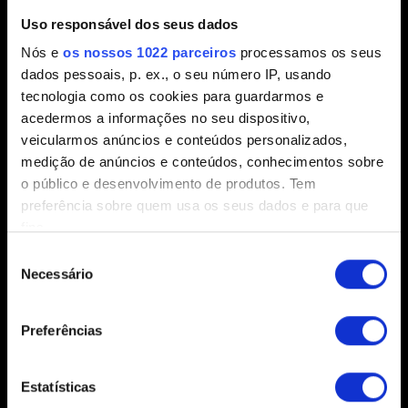
Breve descrição do problema
Uso responsável dos seus dados
Nós e
os nossos 1022 parceiros
processamos os seus
dados pessoais, p. ex., o seu número IP, usando
tecnologia como os cookies para guardarmos e
0/20
acedermos a informações no seu dispositivo,
veicularmos anúncios e conteúdos personalizados,
Adicionar arquivo
medição de anúncios e conteúdos, conhecimentos sobre
o público e desenvolvimento de produtos. Tem
Você pode anexar um arquivo para o seu relatório, ex: uma
preferência sobre quem usa os seus dados e para que
foto do erro no caso de problemas gráficos. Limite: 12 MB
fins.
Pesquisar
Seleção
Se permitir, gostaríamos também de:
Necessário
de
Recolher informações sobre a sua localização
consentimento
geográfica as quais podem ter uma precisão de
Preferências
vários metros
Identificar o seu dispositivo analisando de forma
ativa as características específicas (impressão
Estatísticas
Enviar
digital)