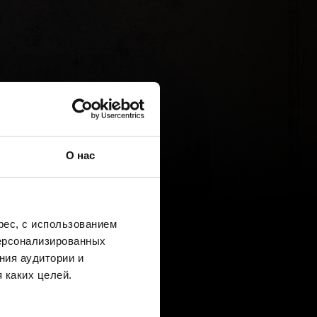
О нас
ес, с использованием
персонализированных
ния аудитории и
 каких целей.