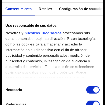
Falta un archivo de diálogos o
Consentimiento
Detalles
Configuración de anuncios
está dañado. Cyberpunk 2077
Uso responsable de sus datos
se cerrará."
Nosotros y
nuestros 1022 socios
procesamos sus
datos personales, p.ej., su dirección IP, con tecnologías
Creado hace 3 años Actualizado hace 6 meses
como las cookies para almacenar y acceder la
información en su dispositivo con el fin de ofrecer
Si aparece este error mientras intentas iniciar
Cyberpunk
publicidad y contenido personalizados, medición de
2077
, sigue
estas instruciones
para reinstalar el juego
publicidad y contenido, investigación de audiencia y
correctamente.
desarrollo de servicios. Tiene la opción de seleccionar
quién usa sus datos y con qué propósitos. Puede
cambiar o retirar su consentimiento en cualquier
momento desde la Declaración de cookies o clicando en
Selección
el Menú de consentimiento.
Necesario
de
consentimiento
Si lo permite, también quisiéramos:
Preferencias