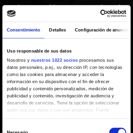
antiguas - el juego se cuelga al
iniciar
Consentimiento
Detalles
Configuración de anuncios
Creado hace 5 años Actualizado hace 6 meses
Uso responsable de sus datos
Dichos cuelgues suelen producirse en las versiones más
Nosotros y
nuestros 1022 socios
procesamos sus
antiguas de Windows 10, como la 1607 (Build 14393) y la
datos personales, p.ej., su dirección IP, con tecnologías
1703 (Build 15063). Esto se debe a que
la versión
como las cookies para almacenar y acceder la
actualizada de DirectX 12
(la que emplea
Cyberpunk
información en su dispositivo con el fin de ofrecer
2077
) es más reciente que las versiones citadas.
publicidad y contenido personalizados, medición de
publicidad y contenido, investigación de audiencia y
Si tu versión de Windows 10 es inferior a la 2004
,
desarrollo de servicios. Tiene la opción de seleccionar
actualízala a la más reciente. Para comprobar la versión
quién usa sus datos y con qué propósitos. Puede
de tu sistema operativo, pulsa las teclas Windows+R y
cambiar o retirar su consentimiento en cualquier
abre «winver».
momento desde la Declaración de cookies o clicando en
Selección
el Menú de consentimiento.
Necesario