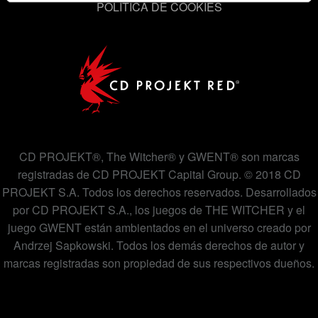
POLÍTICA DE COOKIES
contactar contigo, por ejemplo a través de redes
sociales, con algo nuestro que pueda resultarte
interesante, en ocasiones podríamos compartir partes de
nuestras cookies con nuestro socios. Eso sí, todas estas
cookies opcionales requieren tu autorización.
Encontrarás todos los detalles sobre nuestro uso de las
cookies y podrás modificar tus preferencias al respecto
en el menú «Ajustes» de más abajo.
CD PROJEKT®, The Witcher® y GWENT® son marcas
registradas de CD PROJEKT Capital Group. © 2018 CD
PROJEKT S.A. Todos los derechos reservados. Desarrollados
por CD PROJEKT S.A., los juegos de THE WITCHER y el
juego GWENT están ambientados en el universo creado por
Andrzej Sapkowski. Todos los demás derechos de autor y
marcas registradas son propiedad de sus respectivos dueños.