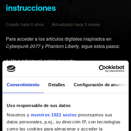
instrucciones
Creado hace 5 años Actualizado hace 3 meses
Para acceder a los artículos digitales inspirados en
Cyberpunk 2077
y
Phantom Liberty
, sigue estos pasos:
Ve a
cyberpunk.net/myrewards
.
Haz clic en
Descargar artículos
.
Inicia sesión en tu cuenta de CD PROJEKT RED.
Consentimiento
Detalles
Configuración de anuncios
Haz clic en los enlaces de la lista para acceder a los
artículos.
Uso responsable de sus datos
Nota:
para acceder a las recompensas, tienes que
Nosotros y
nuestros 1022 socios
procesamos sus
ejecutar el juego e iniciar sesión en
REDlauncher
(PC) o
datos personales, p.ej., su dirección IP, con tecnologías
Mis recompensas
en el menú principal (consolas y Mac)
como las cookies para almacenar y acceder la