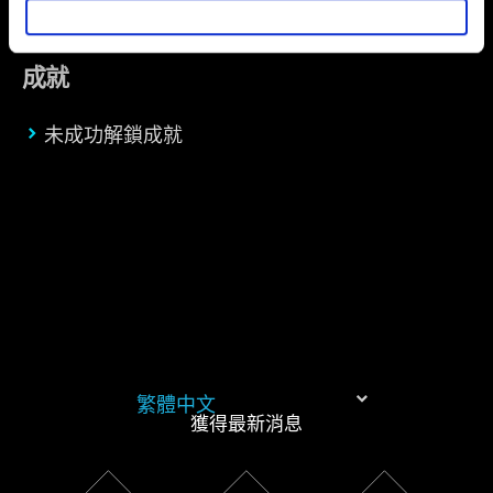
推薦合適的內容，偶爾這些資訊也會提供我們的合作夥伴
參考。不過這些非強制性的 Cookies 一定會事先徵詢您的
同意。
成就
下方的「設定」可以讓您調整偏好，並了解我們使用
未成功解鎖成就
Cookies 的詳細說明。
繁體中文
獲得最新消息