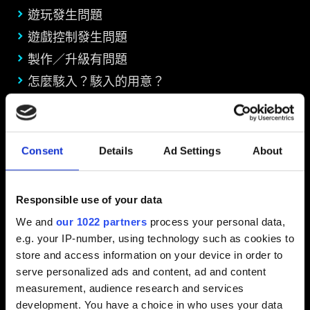
遊玩發生問題
遊戲控制發生問題
製作／升級有問題
怎麼駭入？駭入的用意？
戰利品與商家的物品階等
製作與升級技巧
支援的週邊設備
Consent
Details
Ad Settings
About
標有任務圖示的物品無法放入儲物庫
Responsible use of your data
We and
our 1022 partners
process your personal data,
界面與影像
e.g. your IP-number, using technology such as cookies to
store and access information on your device in order to
我想回報畫面的問題
serve personalized ads and content, ad and content
measurement, audience research and services
拍照模式
development. You have a choice in who uses your data