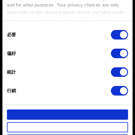
「智慧裱框」及「相簿」功能
and for what purposes. Your privacy choices are only
實裝更新檔 2.2 版前拍攝的螢幕截圖會出現在相
applicable on this digital property where you have made
簿中嗎？
your choices. You can change or withdraw your consent
any time from the Cookie Declaration or by clicking on
無障礙功能
Consent
the Privacy trigger icon.
必要
Selection
If you allow, we would also like to:
偏好
音效
Collect information about your geographical
location which can be accurate to within several
meters
統計
我想回報音效相關問題
Identify your device by actively scanning it for
Dolby Atmos 是什麼？如何啟用？
specific characteristics (fingerprinting)
行銷
Find out more about how your personal data is processed
and set your preferences in the
details section
.
在地化
部分是為了讓網站正常運作，而其他非強制性的選項是為
了讓我們蒐集技術上或針對網站內容的回饋，讓您的使用
在地化問題回報
體驗更加順暢。像是透過社群網站了解您的喜好，並為您