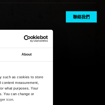
聯絡我們
About
y such as cookies to store
nd content measurement,
for what purposes. Your
es. You can change or
ger icon.