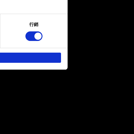
several meters
行銷
ails section
.
回饋，讓您的使用體驗更加順
作夥伴參考。不過這些非強制