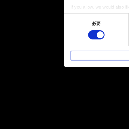
If you allow, we would also lik
Collect information a
Consent
Identify your device by
必要
Selection
Find out more about how your
部分是為了讓網站正常運作，
暢。像是透過社群網站了解您
性的 Cookies 一定會事先
下方的「設定」可以讓您調整偏