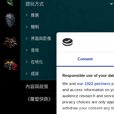
遊玩方式
推進
機制
界面與影像
音效
Consent
在地化
成就
Responsible use of your dat
We and
our 1022 partners
pr
內容與政策
and access information on yo
audience research and servi
《蘿蔔快跑》
privacy choices are only app
withdraw your consent any tim