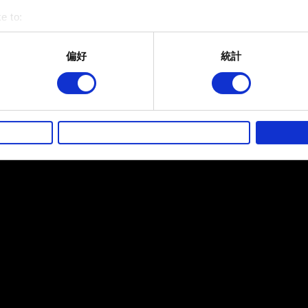
e to:
bout your geographical location which can be accurate to within 
 actively scanning it for specific characteristics (fingerprinting)
偏好
統計
 personal data is processed and set your preferences in the
det
而其他非強制性的選項是為了讓我們蒐集技術上或針對網站內容的
的喜好，並為您推薦合適的內容，偶爾這些資訊也會提供我們的合
徵詢您的同意。
好，並了解我們使用 Cookies 的詳細說明。