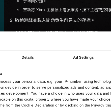
等待兩分鐘。
重新將 Xbox 主機插上電源線後，按下主機或控制器
啟動遊戲並載入問題發生前建立的存檔。
若上述步驟無效，請點擊下方按鈕與我們聯繫。
需要幫忙？
Details
Ad Settings
a
ocess your personal data, e.g. your IP-number, using technolog
ur device in order to serve personalized ads and content, ad a
ces development. You have a choice in who uses your data and 
licable on this digital property where you have made your choic
e from the Cookie Declaration or by clicking on the Privacy trig