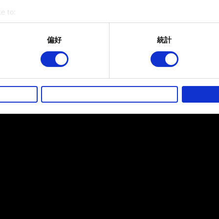
e to:
bout your geographical location which can be accurate to within 
 actively scanning it for specific characteristics (fingerprinting)
偏好
統計
 personal data is processed and set your preferences in the
det
而其他非強制性的選項是為了讓我們蒐集技術上或針對網站內容的
的喜好，並為您推薦合適的內容，偶爾這些資訊也會提供我們的合
徵詢您的同意。
好，並了解我們使用 Cookies 的詳細說明。