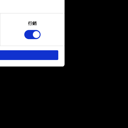
several meters
行銷
ails section
.
回饋，讓您的使用體驗更加順
作夥伴參考。不過這些非強制