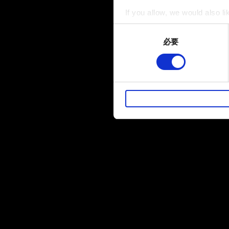
If you allow, we would also lik
Collect information a
Consent
Identify your device by
必要
Selection
Find out more about how your
部分是為了讓網站正常運作，
暢。像是透過社群網站了解您
性的 Cookies 一定會事先
下方的「設定」可以讓您調整偏