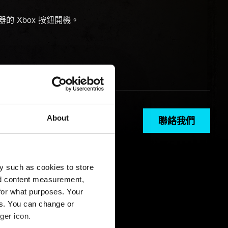
的 Xbox 按鈕開機。
About
聯絡我們
y such as cookies to store
nd content measurement,
for what purposes. Your
es. You can change or
ger icon.