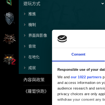
遊玩方式
推進
機制
界面與影像
音效
Consent
在地化
成就
Responsible use of your dat
We and
our 1022 partners
pr
內容與政策
and access information on yo
audience research and servi
《蘿蔔快跑》
privacy choices are only app
withdraw your consent any tim