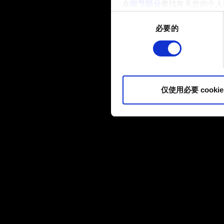
在
细节部分
查找有关您的个人
项。
同
必要的
意
部分需要使用 Cookies
选
网站将更好地服务于您。例如
择
伙伴分享我们的 Cookie 
您可以在下面的"设置"菜单中找
仅使用必要 cookie
内容并准备好继续，请点击"确