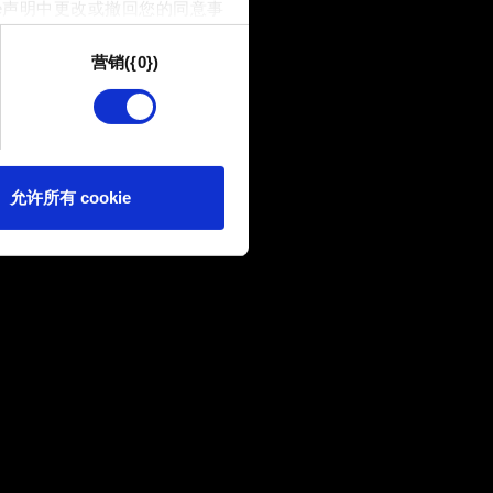
e声明中更改或撤回您的同意事
营销({0})
供技术和内容相关的反馈，以便
我们偶尔也可能与我们的合作
可。
e 的偏好。一旦您了解了其中的
允许所有 cookie