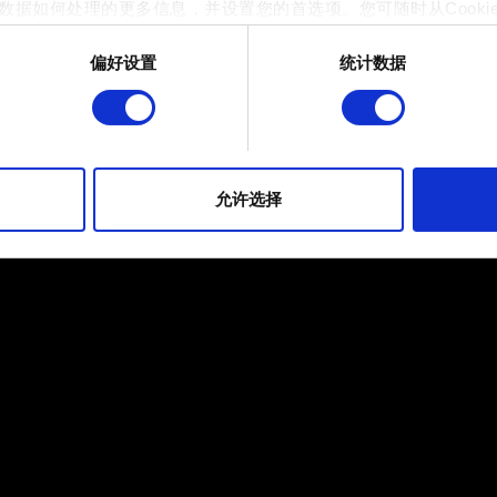
数据如何处理的更多信息，并设置您的首选项。您可随时从Cooki
偏好设置
统计数据
 的是为了让网站功能可用，而另一部分是非强制性的，可以为我们提
帮助我们在社交媒体上发现您，提供一些您可能会感兴趣的东西，
片段。但是，使用所有这些非强制性的 Cookie 都需要提前获取您的许
到有关我们使用 Cookie 的所有详细信息，并调整您对 Cooki
允许选择
定"。