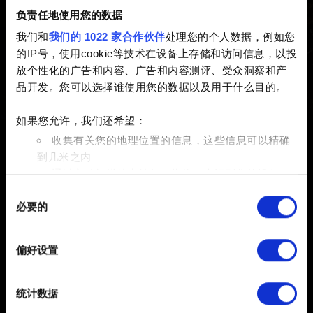
方法
负责任地使用您的数据
我们和
我们的 1022 家合作伙伴
处理您的个人数据，例如您
的IP号，使用cookie等技术在设备上存储和访问信息，以投
已创建 5 years ago 已更新 3 years ago
放个性化的广告和内容、广告和内容测评、受众洞察和产
品开发。您可以选择谁使用您的数据以及用于什么目的。
您可以在
www.thewitcher.com/my-rewards
上查找有关可
用奖励的详细信息以及兑换方法
如果您允许，我们还希望：
收集有关您的地理位置的信息，这些信息可以精确
到几米之内
通过主动扫描特定特征（指纹）来识别您的设备
同
在
细节部分
查找有关您的个人数据如何处理的更多信息，
必要的
意
并设置您的首选项。您可随时从Cookie声明中更改或撤回
选
您的同意事项。
择
偏好设置
部分需要使用 Cookies 的是为了让网站功能可用，而另一
简体中文
部分是非强制性的，可以为我们提供技术和内容相关的反
保持联系
统计数据
馈，以便网站将更好地服务于您。例如帮助我们在社交媒
体上发现您，提供一些您可能会感兴趣的东西，我们偶尔