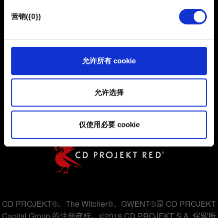
也可能与我们的合作伙伴分享我们的 Cookie 片段。但是，
营销({0})
使用所有这些非强制性的 Cookie 都需要提前获取您的许
可。
您可以在下面的"设置"菜单中找到有关我们使用 Cookie 的
允许所有 cookie
用户协议
所有详细信息，并调整您对 Cookie 的偏好。一旦您了解了
其中的内容并准备好继续，请点击"确定"。
隐私政策
允许选择
COOKIE 政策
仅使用必要 cookie
CD PROJEKT®、The Witcher®、GWENT®是 CD PROJEKT
Capital Group 的注册商标。©2018 CD PROJEKT S.A. 保留所