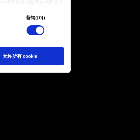
e声明中更改或撤回您的同意事
营销({0})
供技术和内容相关的反馈，以便
我们偶尔也可能与我们的合作
可。
e 的偏好。一旦您了解了其中的
允许所有 cookie