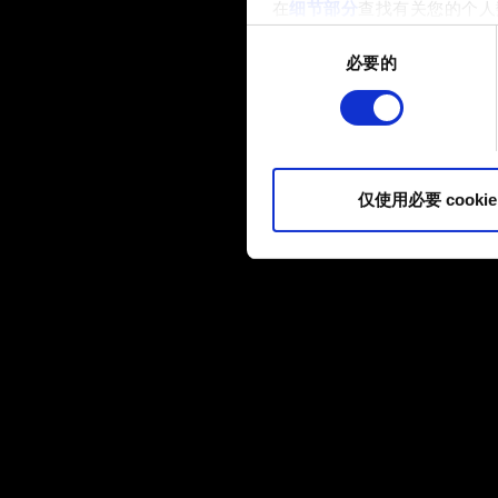
在
细节部分
查找有关您的个人
项。
同
必要的
意
部分需要使用 Cookies
选
网站将更好地服务于您。例如
择
伙伴分享我们的 Cookie 
您可以在下面的"设置"菜单中找
仅使用必要 cookie
内容并准备好继续，请点击"确