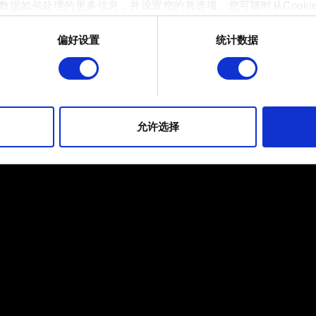
数据如何处理的更多信息，并设置您的首选项。您可随时从Cooki
偏好设置
统计数据
 的是为了让网站功能可用，而另一部分是非强制性的，可以为我们提
帮助我们在社交媒体上发现您，提供一些您可能会感兴趣的东西，
片段。但是，使用所有这些非强制性的 Cookie 都需要提前获取您的许
到有关我们使用 Cookie 的所有详细信息，并调整您对 Cooki
允许选择
定"。