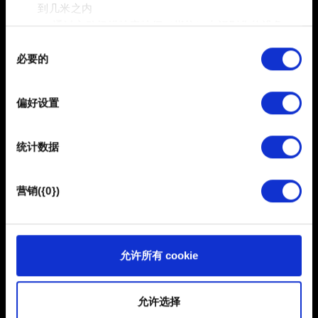
到几米之内
在您希望继续游玩的平台上，启动《巫师 3：狂猎》并
通过主动扫描特定特征（指纹）来识别您的设备
选择「
我的奖励
」。
同
在
细节部分
查找有关您的个人数据如何处理的更多信息，
必要的
意
并设置您的首选项。您可随时从Cookie声明中更改或撤回
按照步骤 3 的方法将游戏和同一个 CD PROJEKT RED
选
您的同意事项。
账号关联。
择
偏好设置
完成后，您之前上传的存档将显示在「
读取游戏
」菜单
部分需要使用 Cookies 的是为了让网站功能可用，而另一
中。
部分是非强制性的，可以为我们提供技术和内容相关的反
统计数据
馈，以便网站将更好地服务于您。例如帮助我们在社交媒
体上发现您，提供一些您可能会感兴趣的东西，我们偶尔
也可能与我们的合作伙伴分享我们的 Cookie 片段。但是，
营销({0})
使用所有这些非强制性的 Cookie 都需要提前获取您的许
可。
您可以在下面的"设置"菜单中找到有关我们使用 Cookie 的
允许所有 cookie
所有详细信息，并调整您对 Cookie 的偏好。一旦您了解了
其中的内容并准备好继续，请点击"确定"。
简体中文
允许选择
保持联系