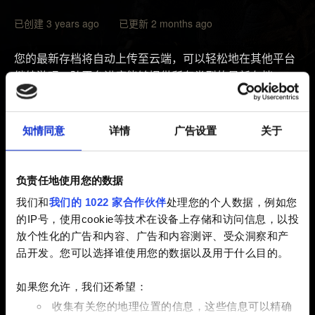
已创建 3 years ago 已更新 2 months ago
您的最新存档将自动上传至云端，可以轻松地在其他平台
继续游玩。跨平台进度能够提供所有类型的最新存档。
确认您的《巫师 3：狂猎》已更新至最新版本，版本号
可在游戏主菜单的标题下方查看。
知情同意
详情
广告设置
关于
打开「
读取游戏
」菜单，根据右下角提示按下「
跨平台
进度
」对应按键。
负责任地使用您的数据
按照屏幕上的说明，将游戏和您的 CD PROJEKT RED
我们和
我们的 1022 家合作伙伴
处理您的个人数据，例如您
账户关联。
的IP号，使用cookie等技术在设备上存储和访问信息，以投
完成关联后，将默认开启跨平台进度。您也可以在「
选
放个性化的广告和内容、广告和内容测评、受众洞察和产
项
」→「
游戏设定
」→「
跨平台进度
」中开启或关闭此
品开发。您可以选择谁使用您的数据以及用于什么目的。
项。
如果您允许，我们还希望：
创建新存档。存档将自动上传至云端，存档文件右方将
收集有关您的地理位置的信息，这些信息可以精确
会显示云朵图标。