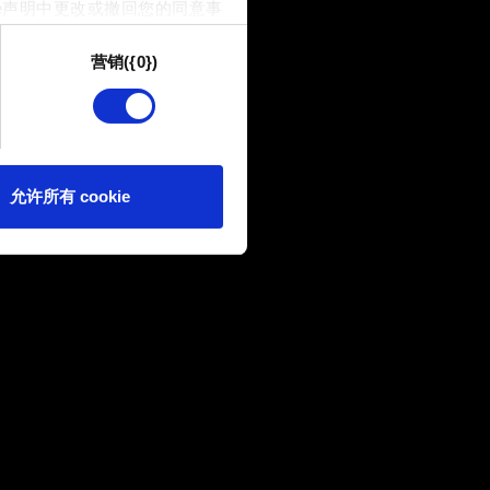
e声明中更改或撤回您的同意事
营销({0})
供技术和内容相关的反馈，以便
我们偶尔也可能与我们的合作
可。
e 的偏好。一旦您了解了其中的
允许所有 cookie