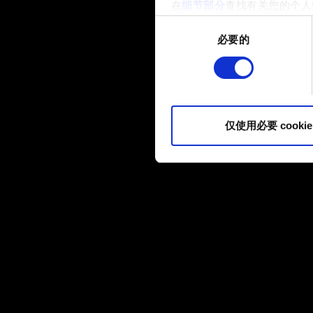
在
细节部分
查找有关您的个人
项。
同
必要的
意
部分需要使用 Cookies
选
网站将更好地服务于您。例如
择
伙伴分享我们的 Cookie 
您可以在下面的"设置"菜单中找
仅使用必要 cookie
内容并准备好继续，请点击"确