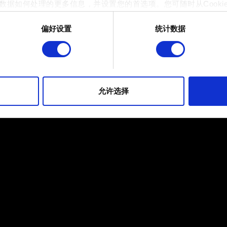
数据如何处理的更多信息，并设置您的首选项。您可随时从Cooki
偏好设置
统计数据
 的是为了让网站功能可用，而另一部分是非强制性的，可以为我们提
帮助我们在社交媒体上发现您，提供一些您可能会感兴趣的东西，
片段。但是，使用所有这些非强制性的 Cookie 都需要提前获取您的许
到有关我们使用 Cookie 的所有详细信息，并调整您对 Cooki
允许选择
定"。