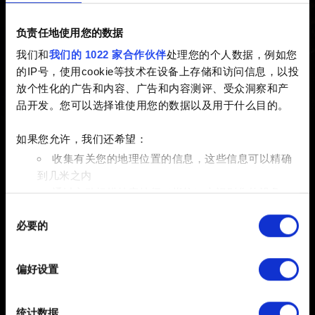
拷贝，是否可以在 PlayStation 5
负责任地使用您的数据
数字版上享受次世代更新内容？
我们和
我们的 1022 家合作伙伴
处理您的个人数据，例如您
的IP号，使用cookie等技术在设备上存储和访问信息，以投
放个性化的广告和内容、广告和内容测评、受众洞察和产
已创建 3 years ago 已更新 3 years ago
品开发。您可以选择谁使用您的数据以及用于什么目的。
不可以。如果拥有 PlayStation 4 光盘版，那么就需要将光
如果您允许，我们还希望：
盘插入 PlayStation 5 主机才能安装和游玩次世代更新。
收集有关您的地理位置的信息，这些信息可以精确
到几米之内
通过主动扫描特定特征（指纹）来识别您的设备
同
在
细节部分
查找有关您的个人数据如何处理的更多信息，
必要的
意
并设置您的首选项。您可随时从Cookie声明中更改或撤回
选
您的同意事项。
择
偏好设置
部分需要使用 Cookies 的是为了让网站功能可用，而另一
部分是非强制性的，可以为我们提供技术和内容相关的反
简体中文
统计数据
馈，以便网站将更好地服务于您。例如帮助我们在社交媒