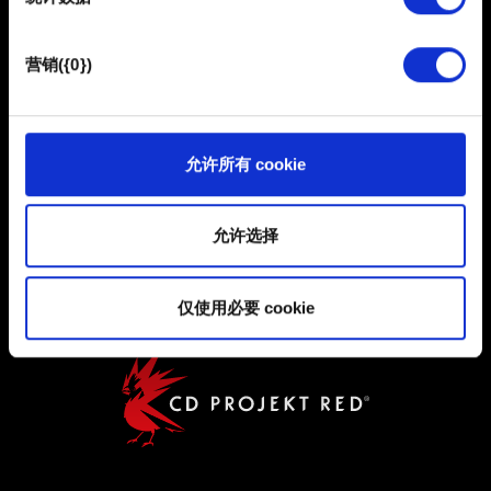
保持联系
体上发现您，提供一些您可能会感兴趣的东西，我们偶尔
也可能与我们的合作伙伴分享我们的 Cookie 片段。但是，
营销({0})
使用所有这些非强制性的 Cookie 都需要提前获取您的许
可。
您可以在下面的"设置"菜单中找到有关我们使用 Cookie 的
允许所有 cookie
所有详细信息，并调整您对 Cookie 的偏好。一旦您了解了
用户协议
其中的内容并准备好继续，请点击"确定"。
允许选择
隐私政策
COOKIE 政策
仅使用必要 cookie