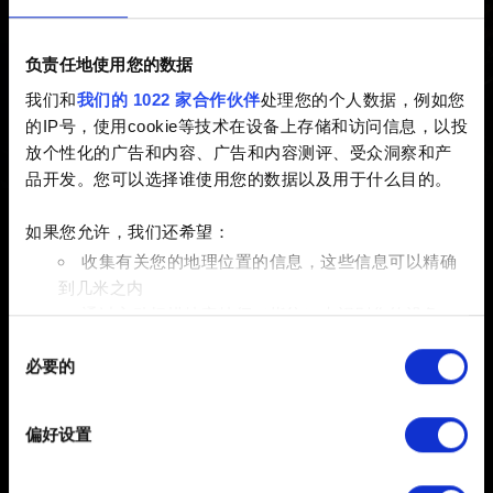
已创建 5 years ago 已更新 3 years ago
负责任地使用您的数据
重启您的主机电源可以帮助您解决性能问题、崩溃和黑
我们和
我们的 1022 家合作伙伴
处理您的个人数据，例如您
屏。这么做不会删除您的任何游戏或者数据。
的IP号，使用cookie等技术在设备上存储和访问信息，以投
放个性化的广告和内容、广告和内容测评、受众洞察和产
1. 关闭您的主机。不要进入待命模式。
品开发。您可以选择谁使用您的数据以及用于什么目的。
2. 等待 PlayStation 上的指示灯完全关闭，拔掉电源线。
3. 等待至少 2 分钟。
如果您允许，我们还希望：
4. 重新插上 PlayStation 的电源线，打开主机。
收集有关您的地理位置的信息，这些信息可以精确
到几米之内
通过主动扫描特定特征（指纹）来识别您的设备
同
在
细节部分
查找有关您的个人数据如何处理的更多信息，
必要的
意
并设置您的首选项。您可随时从Cookie声明中更改或撤回
选
您的同意事项。
择
偏好设置
部分需要使用 Cookies 的是为了让网站功能可用，而另一
部分是非强制性的，可以为我们提供技术和内容相关的反