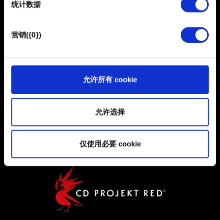
统计数据
馈，以便网站将更好地服务于您。例如帮助我们在社交媒
简体中文
体上发现您，提供一些您可能会感兴趣的东西，我们偶尔
保持联系
也可能与我们的合作伙伴分享我们的 Cookie 片段。但是，
营销({0})
使用所有这些非强制性的 Cookie 都需要提前获取您的许
可。
您可以在下面的"设置"菜单中找到有关我们使用 Cookie 的
允许所有 cookie
所有详细信息，并调整您对 Cookie 的偏好。一旦您了解了
其中的内容并准备好继续，请点击"确定"。
用户协议
允许选择
隐私政策
COOKIE 政策
仅使用必要 cookie