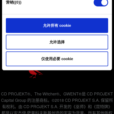
营销({0})
使用所有这些非强制性的 Cookie 都需要提前获取您的许
可。
用户协议
您可以在下面的"设置"菜单中找到有关我们使用 Cookie 的
允许所有 cookie
所有详细信息，并调整您对 Cookie 的偏好。一旦您了解了
隐私政策
其中的内容并准备好继续，请点击"确定"。
COOKIE 政策
允许选择
仅使用必要 cookie
CD PROJEKT®、The Witcher®、GWENT®是 CD PROJEKT
Capital Group 的注册商标。©2018 CD PROJEKT S.A. 保留所
有权利。由 CD PROJEKT S.A. 开发的《巫师》和《昆特牌》
都是以安杰伊·萨普科夫斯基创造的宇宙为背景。所有其他版权