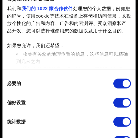
我们和
我们的 1022 家合作伙伴
处理您的个人数据，例如您
已创建 5 years ago 已更新 3 months ago
的IP号，使用cookie等技术在设备上存储和访问信息，以投
放个性化的广告和内容、广告和内容测评、受众洞察和产
补丁 4.04 现已推出。请点此
此处
查看本次更新的主要内
品开发。您可以选择谁使用您的数据以及用于什么目的。
容。
如果您允许，我们还希望：
收集有关您的地理位置的信息，这些信息可以精确
到几米之内
通过主动扫描特定特征（指纹）来识别您的设备
同
在
细节部分
查找有关您的个人数据如何处理的更多信息，
必要的
意
并设置您的首选项。您可随时从Cookie声明中更改或撤回
选
您的同意事项。
择
偏好设置
简体中文
部分需要使用 Cookies 的是为了让网站功能可用，而另一
保持联系
部分是非强制性的，可以为我们提供技术和内容相关的反
统计数据
馈，以便网站将更好地服务于您。例如帮助我们在社交媒
体上发现您，提供一些您可能会感兴趣的东西，我们偶尔
也可能与我们的合作伙伴分享我们的 Cookie 片段。但是，